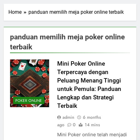
Trik Menghindari
di Tahun 2026
Kekalahan Besar Saat
Home
panduan memilih meja poker online terbaik
Bermain Judi Tembak
4 Days Ago
Ikan di Server Server
Daftar Aplikasi Judi
Luar 2026: Strategi
Tembak Ikan Android
Efektif Untuk Menang
dengan Bonus Deposit
panduan memilih meja poker online
5 Days Ago
Terbesar 2026
Tips Rahasia
terbaik
Mengalahkan Boss
Monster Laut Di Game
6 Days Ago
Tembak Ikan Uang Asli
Mini Poker Online
Panduan Mengatur
2026
Modal dan Peluru untuk
Terpercaya dengan
Pemula dalam Judi
7 Days Ago
Peluang Menang Tinggi
Tembak Ikan 2026:
Cara Memilih Senjata
Strategi Efektif untuk
untuk Pemula: Panduan
Laser Paling Mematikan
Sukses
di Situs Tembak Ikan
Lengkap dan Strategi
1 Week Ago
POKER ONLINE
Terpercaya 2026:
Terbaik
Panduan Lengkap Untuk
Pemain
admin
6 months
ago
0
14 mins
Mini Poker online telah menjadi