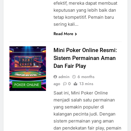
efektif, mereka dapat membuat
keputusan yang lebih baik dan
tetap kompetitif. Pemain baru
sering kali…
Read More
Mini Poker Online Resmi:
Sistem Permainan Aman
Dan Fair Play
admin
6 months
ago
0
13 mins
POKER ONLINE
Saat ini, Mini Poker Online
menjadi salah satu permainan
yang semakin populer di
kalangan pecinta judi. Dengan
sistem permainan yang aman
dan pendekatan fair play, pemain