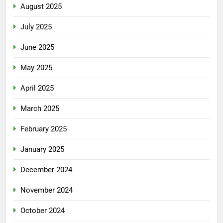
August 2025
July 2025
June 2025
May 2025
April 2025
March 2025
February 2025
January 2025
December 2024
November 2024
October 2024