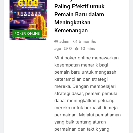
Paling Efektif untuk
Pemain Baru dalam
Meningkatkan
Kemenangan
POKER ONLINE
admin
6 months
ago
0
10 mins
Mini poker online menawarkan
kesempatan menarik bagi
pemain baru untuk mengasah
keterampilan dan strategi
mereka. Dengan mempelajari
strategi dasar, pemain pemula
dapat meningkatkan peluang
mereka untuk berhasil di meja
permainan. Melalui pemahaman
yang baik tentang aturan
permainan dan taktik yang