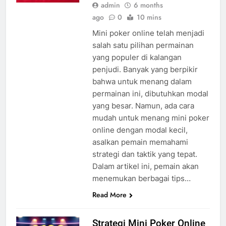
admin
6 months
ago
0
10 mins
Mini poker online telah menjadi
salah satu pilihan permainan
yang populer di kalangan
penjudi. Banyak yang berpikir
bahwa untuk menang dalam
permainan ini, dibutuhkan modal
yang besar. Namun, ada cara
mudah untuk menang mini poker
online dengan modal kecil,
asalkan pemain memahami
strategi dan taktik yang tepat.
Dalam artikel ini, pemain akan
menemukan berbagai tips…
Read More
Strategi Mini Poker Online