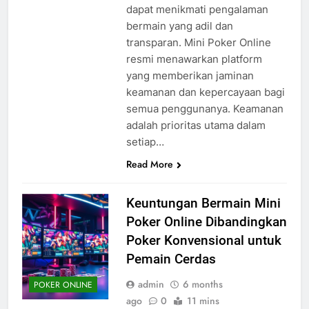
dapat menikmati pengalaman
bermain yang adil dan
transparan. Mini Poker Online
resmi menawarkan platform
yang memberikan jaminan
keamanan dan kepercayaan bagi
semua penggunanya. Keamanan
adalah prioritas utama dalam
setiap…
Read More
Keuntungan Bermain Mini
Poker Online Dibandingkan
Poker Konvensional untuk
Pemain Cerdas
admin
6 months
POKER ONLINE
ago
0
11 mins