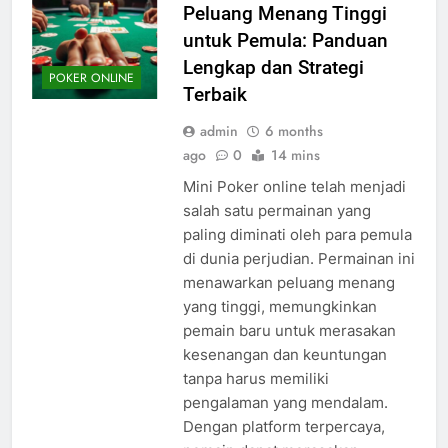
Peluang Menang Tinggi
untuk Pemula: Panduan
Lengkap dan Strategi
POKER ONLINE
Terbaik
admin
6 months
ago
0
14 mins
Mini Poker online telah menjadi
salah satu permainan yang
paling diminati oleh para pemula
di dunia perjudian. Permainan ini
menawarkan peluang menang
yang tinggi, memungkinkan
pemain baru untuk merasakan
kesenangan dan keuntungan
tanpa harus memiliki
pengalaman yang mendalam.
Dengan platform terpercaya,