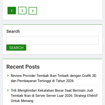
1
2
Search
SEARCH
Recent Posts
Review Provider Tembak Ikan Terbaik dengan Grafik 3D
dan Pembayaran Tertinggi di Tahun 2026
Trik Menghindari Kekalahan Besar Saat Bermain Judi
Tembak Ikan di Server Server Luar 2026: Strategi Efektif
Untuk Menang