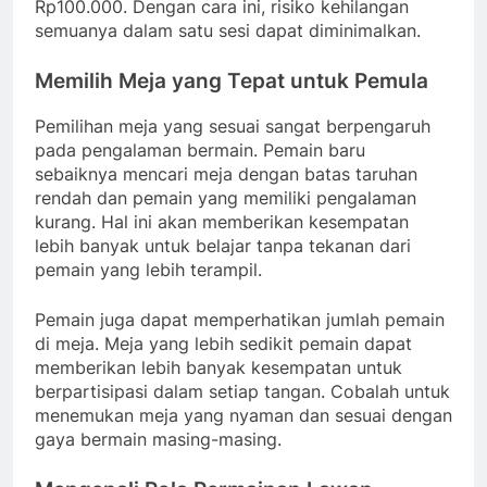
Rp100.000. Dengan cara ini, risiko kehilangan
semuanya dalam satu sesi dapat diminimalkan.
Memilih Meja yang Tepat untuk Pemula
Pemilihan meja yang sesuai sangat berpengaruh
pada pengalaman bermain. Pemain baru
sebaiknya mencari meja dengan batas taruhan
rendah dan pemain yang memiliki pengalaman
kurang. Hal ini akan memberikan kesempatan
lebih banyak untuk belajar tanpa tekanan dari
pemain yang lebih terampil.
Pemain juga dapat memperhatikan jumlah pemain
di meja. Meja yang lebih sedikit pemain dapat
memberikan lebih banyak kesempatan untuk
berpartisipasi dalam setiap tangan. Cobalah untuk
menemukan meja yang nyaman dan sesuai dengan
gaya bermain masing-masing.