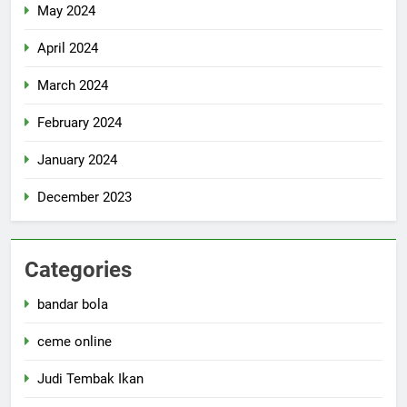
May 2024
April 2024
March 2024
February 2024
January 2024
December 2023
Categories
bandar bola
ceme online
Judi Tembak Ikan