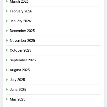
March 2026
February 2026
January 2026
December 2025
November 2025
October 2025
September 2025
August 2025
July 2025
June 2025
May 2025