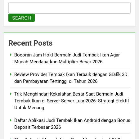
SEARCH
Recent Posts
Bocoran Jam Hoki Bermain Judi Tembak Ikan Agar
Mudah Mendapatkan Multiplier Besar 2026
Review Provider Tembak Ikan Terbaik dengan Grafik 3D
dan Pembayaran Tertinggi di Tahun 2026
Trik Menghindari Kekalahan Besar Saat Bermain Judi
Tembak Ikan di Server Server Luar 2026: Strategi Efektif
Untuk Menang
Daftar Aplikasi Judi Tembak Ikan Android dengan Bonus
Deposit Terbesar 2026