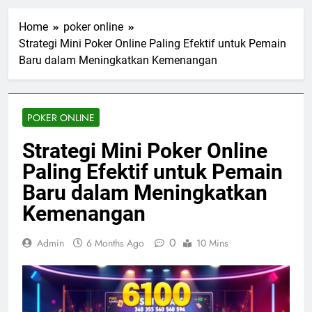
Review Provider
Besar 2026
Tembak Ikan Terbaik
Home
poker online
dengan Grafik 3D dan
3 Days Ago
Pembayaran Tertinggi
Strategi Mini Poker Online Paling Efektif untuk Pemain
Trik Menghindari
di Tahun 2026
Baru dalam Meningkatkan Kemenangan
Kekalahan Besar Saat
Bermain Judi Tembak
6 Days Ago
Ikan di Server Server
Daftar Aplikasi Judi
Luar 2026: Strategi
Tembak Ikan Android
Efektif Untuk Menang
POKER ONLINE
dengan Bonus Deposit
7 Days Ago
Terbesar 2026
Tips Rahasia
Strategi Mini Poker Online
Mengalahkan Boss
Paling Efektif untuk Pemain
Monster Laut Di Game
1 Week Ago
Tembak Ikan Uang Asli
Panduan Mengatur
Baru dalam Meningkatkan
2026
Modal dan Peluru untuk
Kemenangan
Pemula dalam Judi
1 Week Ago
Tembak Ikan 2026:
Strategi Efektif untuk
0
Admin
6 Months Ago
10 Mins
Sukses