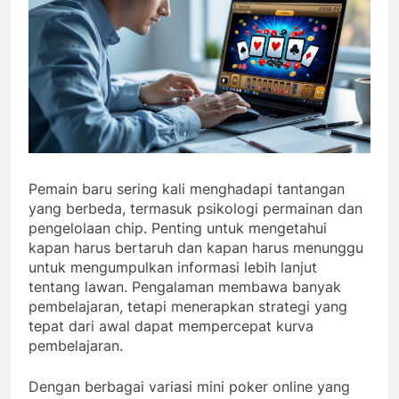
Pemain baru sering kali menghadapi tantangan
yang berbeda, termasuk psikologi permainan dan
pengelolaan chip. Penting untuk mengetahui
kapan harus bertaruh dan kapan harus menunggu
untuk mengumpulkan informasi lebih lanjut
tentang lawan. Pengalaman membawa banyak
pembelajaran, tetapi menerapkan strategi yang
tepat dari awal dapat mempercepat kurva
pembelajaran.
Dengan berbagai variasi mini poker online yang