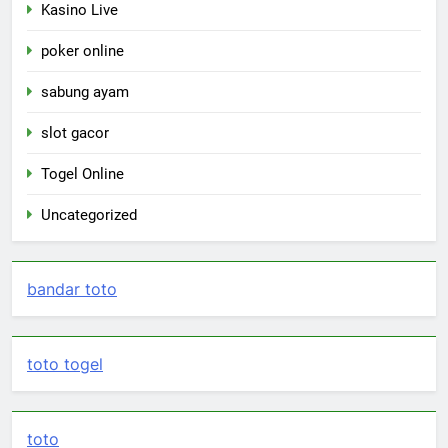
Kasino Live
poker online
sabung ayam
slot gacor
Togel Online
Uncategorized
bandar toto
toto togel
toto