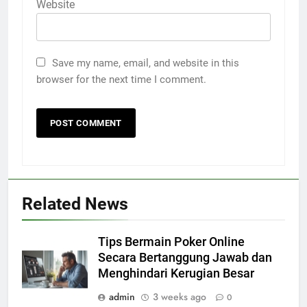
Website
Save my name, email, and website in this
browser for the next time I comment.
Related News
Tips Bermain Poker Online
Secara Bertanggung Jawab dan
Menghindari Kerugian Besar
admin
3 weeks ago
0