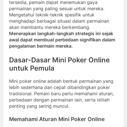
tersedia, pemain dapat menemukan gaya
permainan yang paling sesuai untuk mereka.
Mengetahui teknik-teknik spesifik untuk
menghadapi berbagai situasi dalam permainan
akan membantu mereka berkembang.
Menerapkan langkah-langkah strategis ini sejak
awal dapat membuat perbedaan signifikan dalam
pengalaman bermain mereka.
Dasar-Dasar Mini Poker Online
untuk Pemula
Mini poker online adalah bentuk permainan yang
lebih sederhana dan cepat dibandingkan poker
tradisional. Pemain baru perlu memahami aturan,
perbedaan dengan permainan lain, serta istilah
penting yang sering muncul.
Memahami Aturan Mini Poker Online