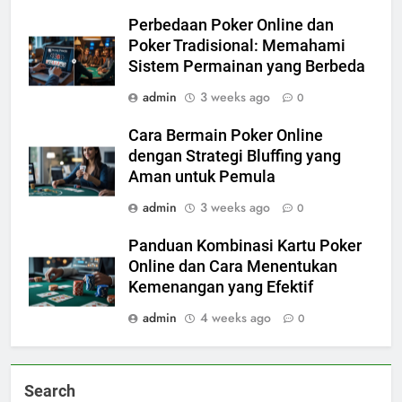
Perbedaan Poker Online dan
Poker Tradisional: Memahami
Sistem Permainan yang Berbeda
admin
3 weeks ago
0
Cara Bermain Poker Online
dengan Strategi Bluffing yang
Aman untuk Pemula
admin
3 weeks ago
0
Panduan Kombinasi Kartu Poker
Online dan Cara Menentukan
Kemenangan yang Efektif
admin
4 weeks ago
0
Search