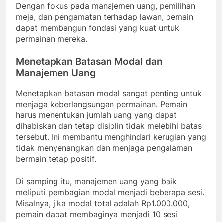
Dengan fokus pada manajemen uang, pemilihan
meja, dan pengamatan terhadap lawan, pemain
dapat membangun fondasi yang kuat untuk
permainan mereka.
Menetapkan Batasan Modal dan
Manajemen Uang
Menetapkan batasan modal sangat penting untuk
menjaga keberlangsungan permainan. Pemain
harus menentukan jumlah uang yang dapat
dihabiskan dan tetap disiplin tidak melebihi batas
tersebut. Ini membantu menghindari kerugian yang
tidak menyenangkan dan menjaga pengalaman
bermain tetap positif.
Di samping itu, manajemen uang yang baik
meliputi pembagian modal menjadi beberapa sesi.
Misalnya, jika modal total adalah Rp1.000.000,
pemain dapat membaginya menjadi 10 sesi