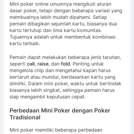
Mini poker online umumnya mengikuti aturan
dasar poker, tetapi dengan beberapa variasi yang
membuatnya lebih mudah dipahami. Setiap
pemain dibagikan sejumlah kartu, biasanya dua
kartu tertutup dan lima kartu komunitas.
Tujuannya adalah untuk membentuk kombinasi
kartu terbaik.
Pemain dapat melakukan beberapa jenis taruhan,
seperti
call
,
raise
, dan
fold
. Penting untuk
mengelola chip dan mengetahui kapan harus
bertaruh atau mundur, berdasarkan kartu yang
dimiliki. Dalam mini poker, waktu untuk bertindak
biasanya lebih singkat, sehingga pemain harus
siap mengambil keputusan cepat.
Perbedaan Mini Poker dengan Poker
Tradisional
Mini poker memiliki beberapa perbedaan