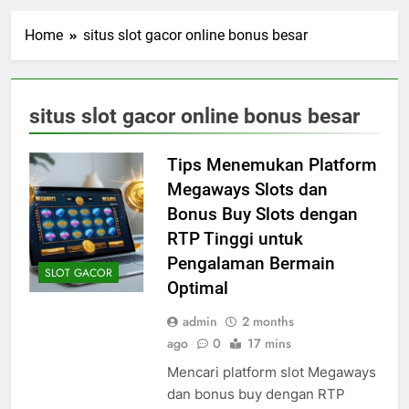
Daftar Aplikasi Judi
Luar 2026: Strategi
Tembak Ikan Android
Efektif Untuk Menang
Home
situs slot gacor online bonus besar
dengan Bonus Deposit
4 Days Ago
Terbesar 2026
Tips Rahasia
Mengalahkan Boss
Monster Laut Di Game
5 Days Ago
situs slot gacor online bonus besar
Tembak Ikan Uang Asli
Panduan Mengatur
2026
Modal dan Peluru untuk
Pemula dalam Judi
Tips Menemukan Platform
6 Days Ago
Tembak Ikan 2026:
Cara Memilih Senjata
Megaways Slots dan
Strategi Efektif untuk
Laser Paling Mematikan
Sukses
Bonus Buy Slots dengan
di Situs Tembak Ikan
7 Days Ago
Terpercaya 2026:
RTP Tinggi untuk
Strategi Ampuh Menang
Panduan Lengkap Untuk
Pengalaman Bermain
Jackpot Naga Emas
Pemain
SLOT GACOR
Game Tembak Ikan
1 Week Ago
Optimal
Online Terbaru 2026:
Tips dan Trik Terbaik
admin
2 months
ago
0
17 mins
Mencari platform slot Megaways
dan bonus buy dengan RTP