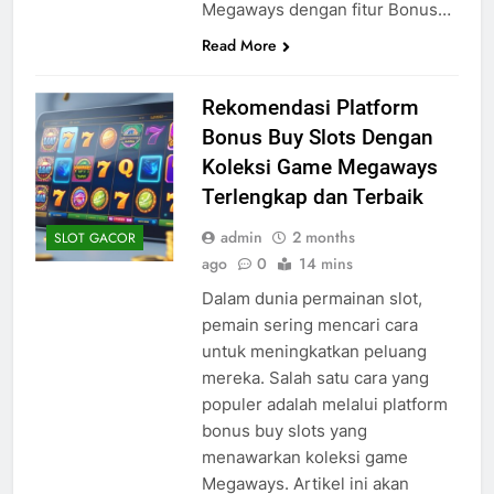
Megaways dengan fitur Bonus…
Read More
Rekomendasi Platform
Bonus Buy Slots Dengan
Koleksi Game Megaways
Terlengkap dan Terbaik
admin
2 months
SLOT GACOR
ago
0
14 mins
Dalam dunia permainan slot,
pemain sering mencari cara
untuk meningkatkan peluang
mereka. Salah satu cara yang
populer adalah melalui platform
bonus buy slots yang
menawarkan koleksi game
Megaways. Artikel ini akan