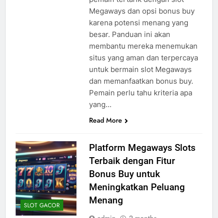
Megaways dan opsi bonus buy
karena potensi menang yang
besar. Panduan ini akan
membantu mereka menemukan
situs yang aman dan terpercaya
untuk bermain slot Megaways
dan memanfaatkan bonus buy.
Pemain perlu tahu kriteria apa
yang…
Read More
Platform Megaways Slots
Terbaik dengan Fitur
Bonus Buy untuk
Meningkatkan Peluang
Menang
SLOT GACOR
admin
2 months