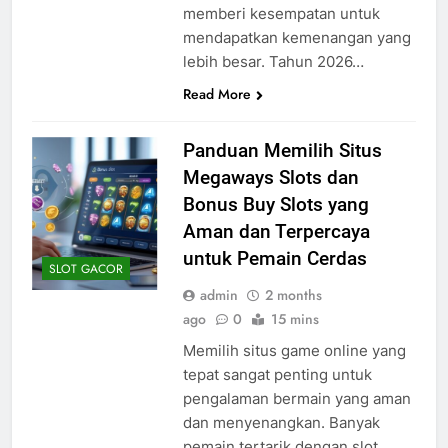
memberi kesempatan untuk
mendapatkan kemenangan yang
lebih besar. Tahun 2026…
Read More
Panduan Memilih Situs
Megaways Slots dan
Bonus Buy Slots yang
Aman dan Terpercaya
untuk Pemain Cerdas
SLOT GACOR
admin
2 months
ago
0
15 mins
Memilih situs game online yang
tepat sangat penting untuk
pengalaman bermain yang aman
dan menyenangkan. Banyak
pemain tertarik dengan slot