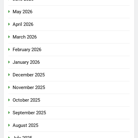
May 2026
April 2026
March 2026
February 2026
January 2026
December 2025
November 2025
October 2025
September 2025
August 2025
July 2025