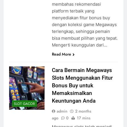
membahas rekomendasi
platform terbaik yang
menyediakan fitur bonus buy
dengan koleksi game Megaways
terlengkap, sehingga pemain
bisa membuat pilihan yang tepat.
Mengerti keunggulan dari…
Read More
Cara Bermain Megaways
Slots Menggunakan Fitur
Bonus Buy untuk
Memaksimalkan
Keuntungan Anda
SLOT GACOR
admin
2 months
ago
0
17 mins
Megaways slots telah menjadi