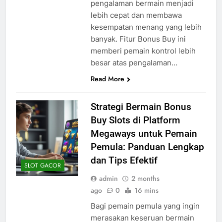
pengalaman bermain menjadi
lebih cepat dan membawa
kesempatan menang yang lebih
banyak. Fitur Bonus Buy ini
memberi pemain kontrol lebih
besar atas pengalaman…
Read More
Strategi Bermain Bonus
Buy Slots di Platform
Megaways untuk Pemain
Pemula: Panduan Lengkap
dan Tips Efektif
SLOT GACOR
admin
2 months
ago
0
16 mins
Bagi pemain pemula yang ingin
merasakan keseruan bermain