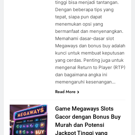
tinggi bisa menjadi tantangan.
Dengan beberapa tips yang
tepat, siapa pun dapat
menemukan opsi yang
bermanfaat dan menyenangkan.
Memahami dasar-dasar slot
Megaways dan bonus buy adalah
kunci untuk membuat keputusan
yang cerdas. Penting juga untuk
mengenal Return to Player (RTP)
dan bagaimana angka ini
memengaruhi kesenangan…
Read More
Game Megaways Slots
Gacor dengan Bonus Buy
Murah dan Potensi
Jackpot Tinggi yang