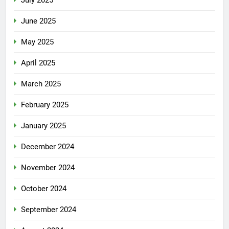
June 2025
May 2025
April 2025
March 2025
February 2025
January 2025
December 2024
November 2024
October 2024
September 2024