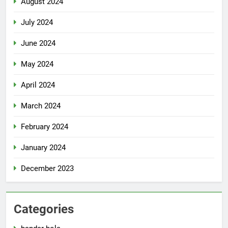
August 2024
July 2024
June 2024
May 2024
April 2024
March 2024
February 2024
January 2024
December 2023
Categories