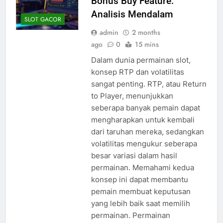
Bonus Buy Feature:
Analisis Mendalam
SLOT GACOR
admin
2 months
ago
0
15 mins
Dalam dunia permainan slot,
konsep RTP dan volatilitas
sangat penting. RTP, atau Return
to Player, menunjukkan
seberapa banyak pemain dapat
mengharapkan untuk kembali
dari taruhan mereka, sedangkan
volatilitas mengukur seberapa
besar variasi dalam hasil
permainan. Memahami kedua
konsep ini dapat membantu
pemain membuat keputusan
yang lebih baik saat memilih
permainan. Permainan