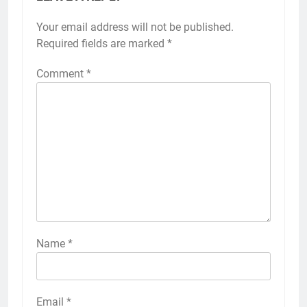
Your email address will not be published.
Required fields are marked
*
Comment
*
Name
*
Email
*