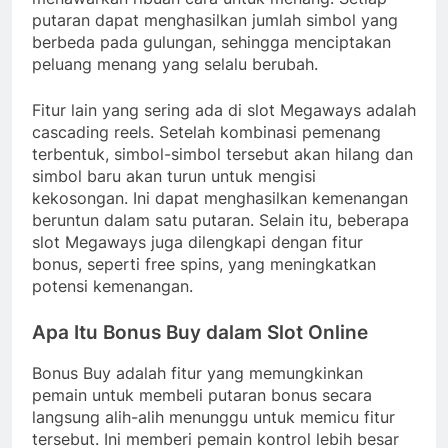
putaran dapat menghasilkan jumlah simbol yang
berbeda pada gulungan, sehingga menciptakan
peluang menang yang selalu berubah.
Fitur lain yang sering ada di slot Megaways adalah
cascading reels. Setelah kombinasi pemenang
terbentuk, simbol-simbol tersebut akan hilang dan
simbol baru akan turun untuk mengisi
kekosongan. Ini dapat menghasilkan kemenangan
beruntun dalam satu putaran. Selain itu, beberapa
slot Megaways juga dilengkapi dengan fitur
bonus, seperti free spins, yang meningkatkan
potensi kemenangan.
Apa Itu Bonus Buy dalam Slot Online
Bonus Buy adalah fitur yang memungkinkan
pemain untuk membeli putaran bonus secara
langsung alih-alih menunggu untuk memicu fitur
tersebut. Ini memberi pemain kontrol lebih besar