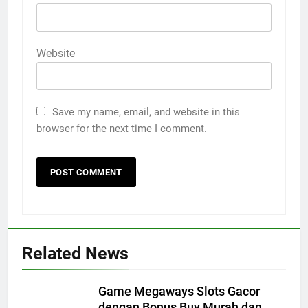
Website
Save my name, email, and website in this
browser for the next time I comment.
Related News
Game Megaways Slots Gacor
dengan Bonus Buy Murah dan