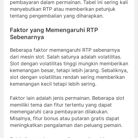
pembayaran dalam permainan. Tabel ini sering kali
menyebutkan RTP atau memberikan petunjuk
tentang pengembalian yang diharapkan.
Faktor yang Memengaruhi RTP
Sebenarnya
Beberapa faktor memengaruhi RTP sebenarnya
dari mesin slot. Salah satunya adalah volatilitas.
Slot dengan volatilitas tinggi mungkin memberikan
kemenangan besar, tetapi lebih jarang. Sebaliknya,
slot dengan volatilitas rendah sering memberikan
kemenangan kecil tetapi lebih sering.
Faktor lain adalah jenis permainan. Beberapa slot
memiliki tema dan fitur tertentu yang dapat
memengaruhi cara pembayaran dilakukan.
Misalnya, fitur bonus atau putaran gratis dapat
meningkatkan pengalaman dan peluang pemain.