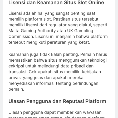
Lisensi dan Keamanan Situs Slot Online
Lisensi adalah hal yang sangat penting saat
memilih platform slot. Pastikan situs tersebut
memiliki lisensi dari regulator yang diakui, seperti
Malta Gaming Authority atau UK Gambling
Commission. Lisensi ini menjamin bahwa platform
tersebut mengikuti peraturan yang ketat.
Keamanan juga tidak kalah penting. Pemain harus
memastikan bahwa situs menggunakan teknologi
enkripsi untuk melindungi data pribadi dan
transaksi. Cek apakah situs memiliki kebijakan
privasi yang jelas dan apakah mereka
menyediakan informasi tentang perlindungan
pemain.
Ulasan Pengguna dan Reputasi Platform
Ulasan pengguna dapat memberikan wawasan