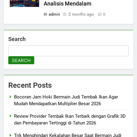
Analisis Mendalam
admin
2 months ago
0
Search
SEARCH
Recent Posts
Bocoran Jam Hoki Bermain Judi Tembak Ikan Agar
Mudah Mendapatkan Multiplier Besar 2026
Review Provider Tembak Ikan Terbaik dengan Grafik 3D
dan Pembayaran Tertinggi di Tahun 2026
Trik Menghindari Kekalahan Besar Saat Bermain Judi