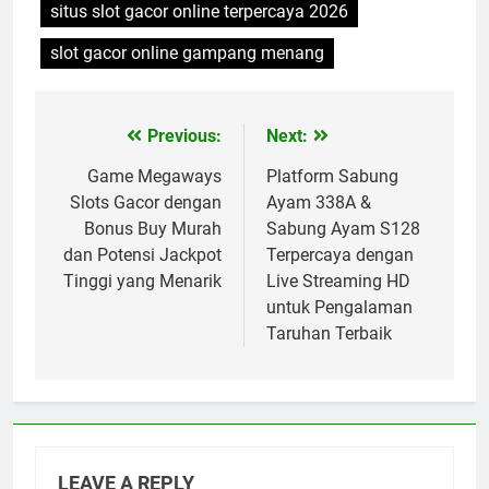
situs slot gacor online terpercaya 2026
slot gacor online gampang menang
Previous:
Next:
Post
navigation
Game Megaways
Platform Sabung
Slots Gacor dengan
Ayam 338A &
Bonus Buy Murah
Sabung Ayam S128
dan Potensi Jackpot
Terpercaya dengan
Tinggi yang Menarik
Live Streaming HD
untuk Pengalaman
Taruhan Terbaik
LEAVE A REPLY