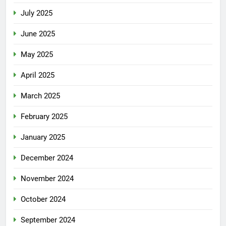
July 2025
June 2025
May 2025
April 2025
March 2025
February 2025
January 2025
December 2024
November 2024
October 2024
September 2024