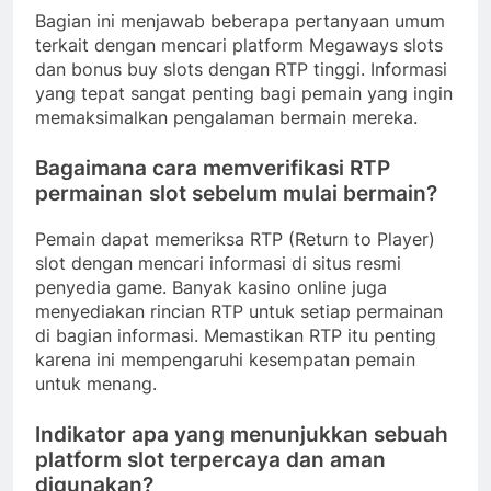
Bagian ini menjawab beberapa pertanyaan umum
terkait dengan mencari platform Megaways slots
dan bonus buy slots dengan RTP tinggi. Informasi
yang tepat sangat penting bagi pemain yang ingin
memaksimalkan pengalaman bermain mereka.
Bagaimana cara memverifikasi RTP
permainan slot sebelum mulai bermain?
Pemain dapat memeriksa RTP (Return to Player)
slot dengan mencari informasi di situs resmi
penyedia game. Banyak kasino online juga
menyediakan rincian RTP untuk setiap permainan
di bagian informasi. Memastikan RTP itu penting
karena ini mempengaruhi kesempatan pemain
untuk menang.
Indikator apa yang menunjukkan sebuah
platform slot terpercaya dan aman
digunakan?