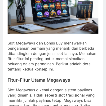
Slot Megaways dan Bonus Buy menawarkan
pengalaman bermain yang menarik dan berbeda
dibandingkan dengan jenis slot lainnya. Memahami
fitur-fitur ini penting untuk memaksimalkan
peluang dalam permainan. Berikut adalah detail
tentang kedua konsep ini.
Fitur-Fitur Utama Megaways
Slot Megaways dikenal dengan sistem paylines
yang dinamis. Tidak seperti slot tradisional yang
memiliki jumlah paylines tetap, Megaways bisa
menawarkan ribuan cara untuk menang. Setiap