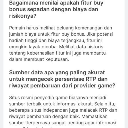
Bagaimana menilai apakah fitur buy
bonus sepadan dengan biaya dan
risikonya?
Pemain harus melihat peluang kemenangan dan
jumlah biaya untuk fitur buy bonus. Jika potensi
hadiah tinggi dan biaya terjangkau, fitur ini
mungkin layak dicoba. Melihat data historis
tentang keberhasilan fitur ini juga membantu
dalam membuat keputusan.
Sumber data apa yang paling akurat
untuk mengecek persentase RTP dan
riwayat pembaruan dari provider game?
Situs resmi penyedia game biasanya menjadi
sumber terbaik untuk informasi akurat. Selain itu,
beberapa situs independen juga melacak RTP dan
riwayat pembaruan dengan baik. Memastikan
sumber terpercaya sangat penting agar informasi