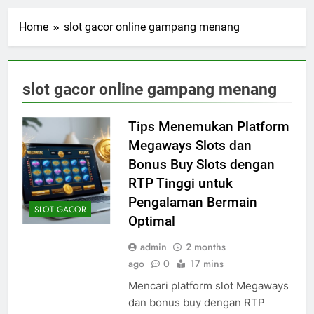
Trik Menghindari
di Tahun 2026
Kekalahan Besar Saat
Home
slot gacor online gampang menang
Bermain Judi Tembak
4 Days Ago
Ikan di Server Server
Daftar Aplikasi Judi
Luar 2026: Strategi
Tembak Ikan Android
Efektif Untuk Menang
dengan Bonus Deposit
5 Days Ago
slot gacor online gampang menang
Terbesar 2026
Tips Rahasia
Mengalahkan Boss
Monster Laut Di Game
Tips Menemukan Platform
6 Days Ago
Tembak Ikan Uang Asli
Panduan Mengatur
Megaways Slots dan
2026
Modal dan Peluru untuk
Bonus Buy Slots dengan
Pemula dalam Judi
7 Days Ago
Tembak Ikan 2026:
RTP Tinggi untuk
Cara Memilih Senjata
Strategi Efektif untuk
Pengalaman Bermain
Laser Paling Mematikan
Sukses
SLOT GACOR
di Situs Tembak Ikan
1 Week Ago
Optimal
Terpercaya 2026:
Panduan Lengkap Untuk
admin
2 months
Pemain
ago
0
17 mins
Mencari platform slot Megaways
dan bonus buy dengan RTP