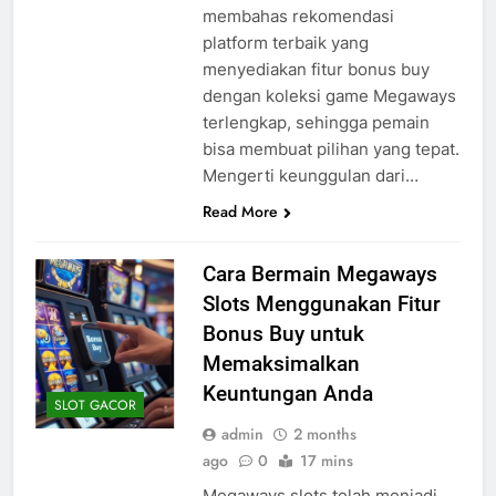
membahas rekomendasi
platform terbaik yang
menyediakan fitur bonus buy
dengan koleksi game Megaways
terlengkap, sehingga pemain
bisa membuat pilihan yang tepat.
Mengerti keunggulan dari…
Read More
Cara Bermain Megaways
Slots Menggunakan Fitur
Bonus Buy untuk
Memaksimalkan
Keuntungan Anda
SLOT GACOR
admin
2 months
ago
0
17 mins
Megaways slots telah menjadi