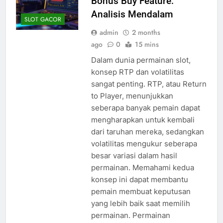
Bonus Buy Feature:
Analisis Mendalam
SLOT GACOR
admin
2 months
ago
0
15 mins
Dalam dunia permainan slot,
konsep RTP dan volatilitas
sangat penting. RTP, atau Return
to Player, menunjukkan
seberapa banyak pemain dapat
mengharapkan untuk kembali
dari taruhan mereka, sedangkan
volatilitas mengukur seberapa
besar variasi dalam hasil
permainan. Memahami kedua
konsep ini dapat membantu
pemain membuat keputusan
yang lebih baik saat memilih
permainan. Permainan