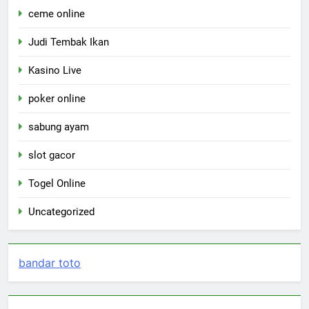
ceme online
Judi Tembak Ikan
Kasino Live
poker online
sabung ayam
slot gacor
Togel Online
Uncategorized
bandar toto