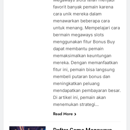
favorit banyak pemain karena
cara unik mereka dalam
menawarkan beberapa cara
untuk menang. Mempelajari cara
bermain megaways slots
menggunakan fitur Bonus Buy
dapat membantu pemain
memaksimalkan keuntungan
mereka. Dengan memanfaatkan
fitur ini, pemain bisa langsung
membeli putaran bonus dan
meningkatkan peluang
mendapatkan pembayaran besar.
Di artikel ini, pemain akan
menemukan strategi…
Read More