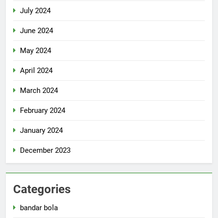
July 2024
June 2024
May 2024
April 2024
March 2024
February 2024
January 2024
December 2023
Categories
bandar bola