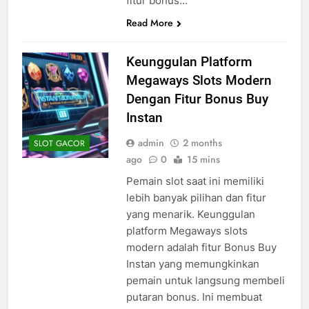
fitur bonus…
Read More
Keunggulan Platform
Megaways Slots Modern
Dengan Fitur Bonus Buy
Instan
admin
2 months
SLOT GACOR
ago
0
15 mins
Pemain slot saat ini memiliki
lebih banyak pilihan dan fitur
yang menarik. Keunggulan
platform Megaways slots
modern adalah fitur Bonus Buy
Instan yang memungkinkan
pemain untuk langsung membeli
putaran bonus. Ini membuat