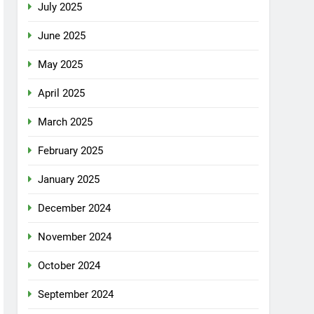
July 2025
June 2025
May 2025
April 2025
March 2025
February 2025
January 2025
December 2024
November 2024
October 2024
September 2024