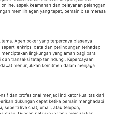
n online, aspek keamanan dan pelayanan pelanggan
gan memilih agen yang tepat, pemain bisa merasa
utama. Agen poker yang terpercaya biasanya
eperti enkripsi data dan perlindungan terhadap
ni menciptakan lingkungan yang aman bagi para
dan transaksi tetap terlindungi. Kepercayaan
a dapat menunjukkan komitmen dalam menjaga
sif dan profesional menjadi indikator kualitas dari
erikan dukungan cepat ketika pemain menghadapi
seperti live chat, email, atau telepon,
antuan. Dengan pelayanan yang memuaskan,