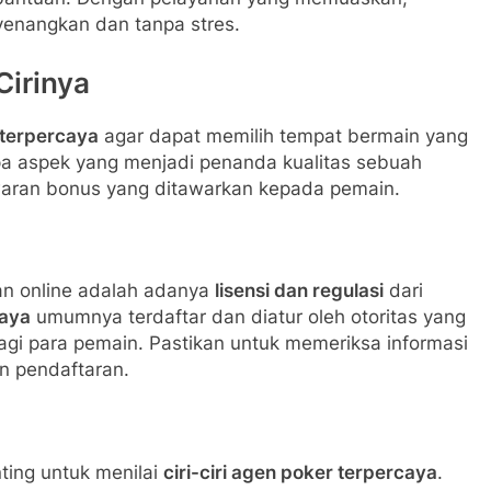
enangkan dan tanpa stres.
Cirinya
r terpercaya
agar dapat memilih tempat bermain yang
 aspek yang menjadi penanda kualitas sebuah
nawaran bonus yang ditawarkan kepada pemain.
an online adalah adanya
lisensi dan regulasi
dari
caya
umumnya terdaftar dan diatur oleh otoritas yang
gi para pemain. Pastikan untuk memeriksa informasi
an pendaftaran.
ting untuk menilai
ciri-ciri agen poker terpercaya
.