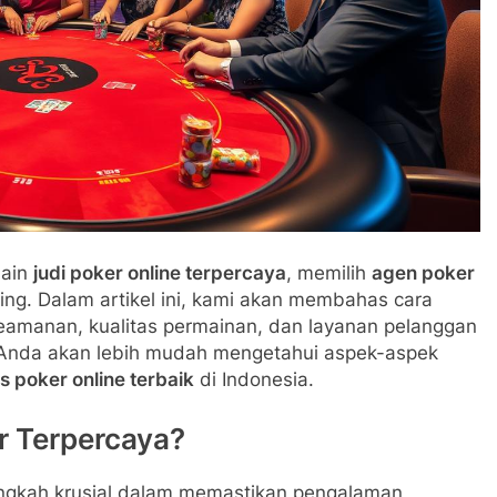
main
judi poker online terpercaya
, memilih
agen poker
ng. Dalam artikel ini, kami akan membahas cara
manan, kualitas permainan, dan layanan pelanggan
, Anda akan lebih mudah mengetahui aspek-aspek
us poker online terbaik
di Indonesia.
 Terpercaya?
ngkah krusial dalam memastikan pengalaman