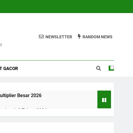
NEWSLETTER
RANDOM NEWS
a
T GACOR
tiplier Besar 2026
rtinggi di Tahun 2026
Server Luar 2026: Strategi Efektif Untuk