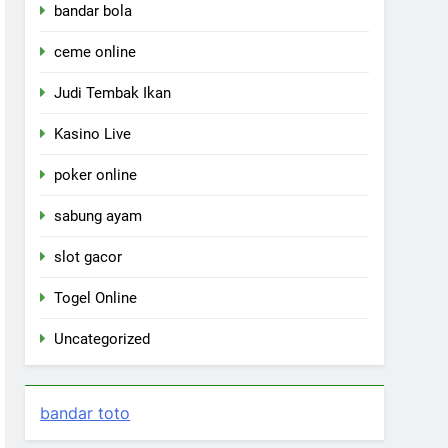
bandar bola
ceme online
Judi Tembak Ikan
Kasino Live
poker online
sabung ayam
slot gacor
Togel Online
Uncategorized
bandar toto