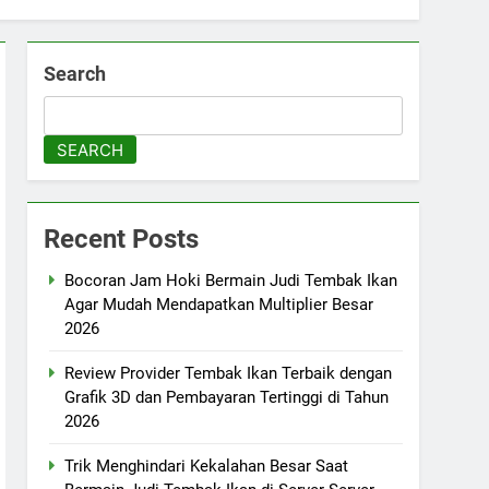
2026
Search
Asli 2026
SEARCH
2026: Strategi Efektif untuk Sukses
Recent Posts
Bocoran Jam Hoki Bermain Judi Tembak Ikan
Agar Mudah Mendapatkan Multiplier Besar
2026
Review Provider Tembak Ikan Terbaik dengan
Grafik 3D dan Pembayaran Tertinggi di Tahun
2026
Trik Menghindari Kekalahan Besar Saat