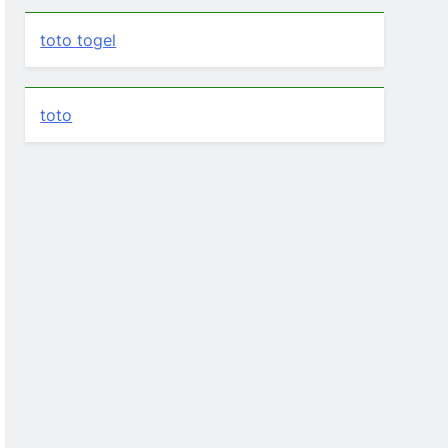
toto togel
toto