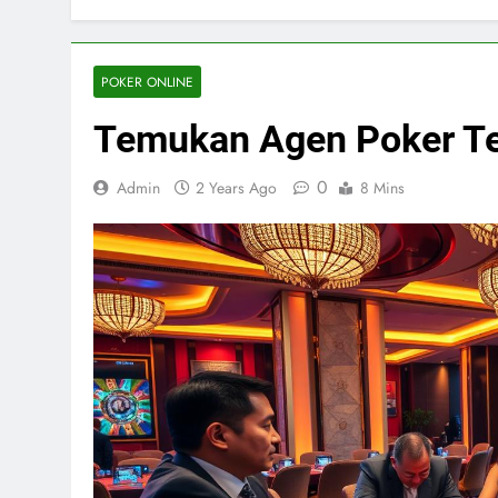
4 Days Ago
Daftar Aplik
5 Days Ago
POKER ONLINE
Tips Rahasia
6 Days Ago
Temukan Agen Poker Ter
Panduan Meng
1 Week Ago
0
Admin
2 Years Ago
8 Mins