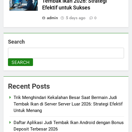
Tembak Ikan 2026: Strategi
Efektif untuk Sukses
admin
5 days ago
0
Search
SEARCH
Recent Posts
Trik Menghindari Kekalahan Besar Saat Bermain Judi
Tembak Ikan di Server Server Luar 2026: Strategi Efektif
Untuk Menang
Daftar Aplikasi Judi Tembak Ikan Android dengan Bonus
Deposit Terbesar 2026