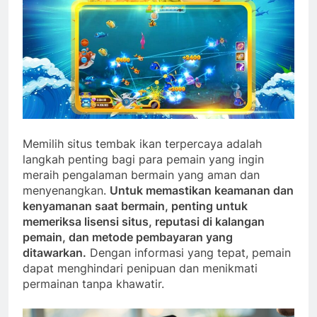
Memilih situs tembak ikan terpercaya adalah
langkah penting bagi para pemain yang ingin
meraih pengalaman bermain yang aman dan
menyenangkan.
Untuk memastikan keamanan dan
kenyamanan saat bermain, penting untuk
memeriksa lisensi situs, reputasi di kalangan
pemain, dan metode pembayaran yang
ditawarkan.
Dengan informasi yang tepat, pemain
dapat menghindari penipuan dan menikmati
permainan tanpa khawatir.