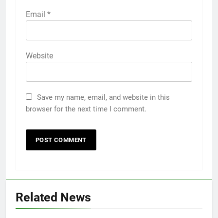
Email
*
Website
Save my name, email, and website in this
browser for the next time I comment.
Related News