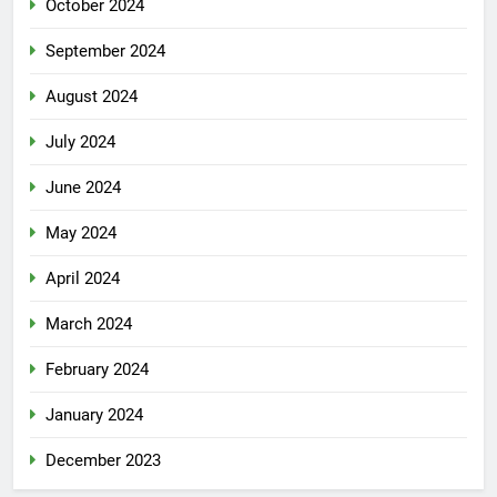
October 2024
September 2024
August 2024
July 2024
June 2024
May 2024
April 2024
March 2024
February 2024
January 2024
December 2023