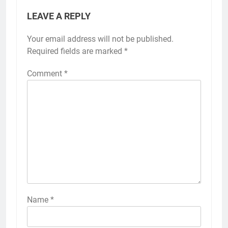
LEAVE A REPLY
Your email address will not be published.
Required fields are marked
*
Comment
*
Name
*