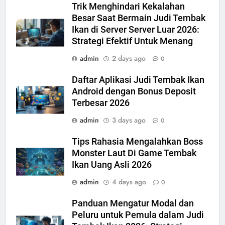
Trik Menghindari Kekalahan
Besar Saat Bermain Judi Tembak
Ikan di Server Server Luar 2026:
Strategi Efektif Untuk Menang
admin
2 days ago
0
Daftar Aplikasi Judi Tembak Ikan
Android dengan Bonus Deposit
Terbesar 2026
admin
3 days ago
0
Tips Rahasia Mengalahkan Boss
Monster Laut Di Game Tembak
Ikan Uang Asli 2026
admin
4 days ago
0
Panduan Mengatur Modal dan
Peluru untuk Pemula dalam Judi