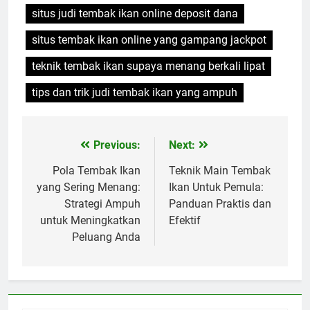
situs judi tembak ikan online deposit dana
situs tembak ikan online yang gampang jackpot
teknik tembak ikan supaya menang berkali lipat
tips dan trik judi tembak ikan yang ampuh
Previous:
Next:
Post
navigation
Pola Tembak Ikan
Teknik Main Tembak
yang Sering Menang:
Ikan Untuk Pemula:
Strategi Ampuh
Panduan Praktis dan
untuk Meningkatkan
Efektif
Peluang Anda