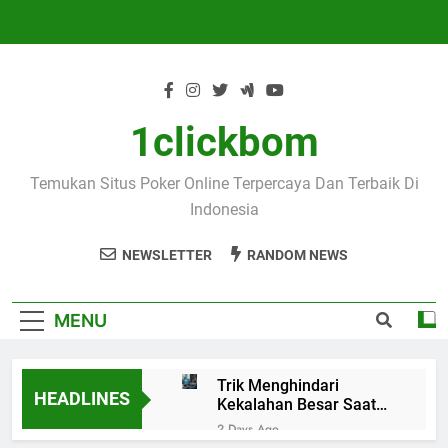
Skip
to
content
1clickbom
Temukan Situs Poker Online Terpercaya Dan Terbaik Di
Indonesia
NEWSLETTER
RANDOM NEWS
MENU
Trik Menghindari
HEADLINES
Kekalahan Besar Saat
Bermain Judi Tembak
2 Days Ago
Ikan di Server Server