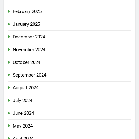
February 2025
January 2025
December 2024
November 2024
October 2024
September 2024
August 2024
July 2024
June 2024
May 2024
April 2024