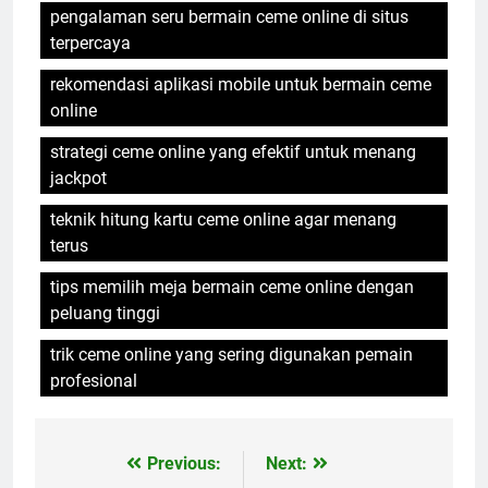
pengalaman seru bermain ceme online di situs
terpercaya
rekomendasi aplikasi mobile untuk bermain ceme
online
strategi ceme online yang efektif untuk menang
jackpot
teknik hitung kartu ceme online agar menang
terus
tips memilih meja bermain ceme online dengan
peluang tinggi
trik ceme online yang sering digunakan pemain
profesional
Previous:
Next:
Post