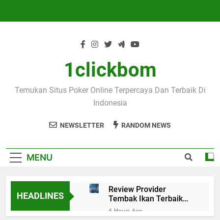
Skip
to
content
1clickbom
Temukan Situs Poker Online Terpercaya Dan Terbaik Di
Indonesia
NEWSLETTER
RANDOM NEWS
MENU
Review Provider
HEADLINES
Tembak Ikan Terbaik
dengan Grafik 3D dan
6 Hours Ago
Pembayaran Tertinggi