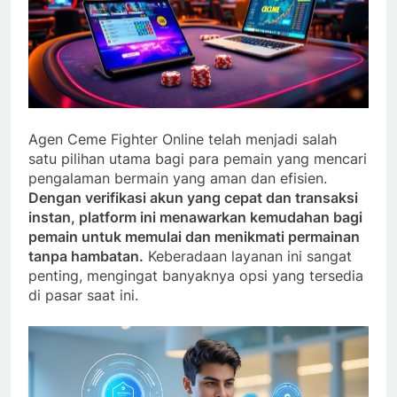
Agen Ceme Fighter Online telah menjadi salah
satu pilihan utama bagi para pemain yang mencari
pengalaman bermain yang aman dan efisien.
Dengan verifikasi akun yang cepat dan transaksi
instan, platform ini menawarkan kemudahan bagi
pemain untuk memulai dan menikmati permainan
tanpa hambatan.
Keberadaan layanan ini sangat
penting, mengingat banyaknya opsi yang tersedia
di pasar saat ini.