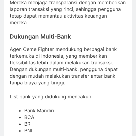
Mereka menjaga transparansi dengan memberikan
laporan transaksi yang rinci, sehingga pengguna
tetap dapat memantau aktivitas keuangan
mereka.
Dukungan Multi-Bank
Agen Ceme Fighter mendukung berbagai bank
terkemuka di Indonesia, yang memberikan
fleksibilitas lebih dalam melakukan transaksi.
Dengan dukungan multi-bank, pengguna dapat
dengan mudah melakukan transfer antar bank
tanpa biaya yang tinggi.
List bank yang didukung mencakup:
Bank Mandiri
BCA
BRI
BNI