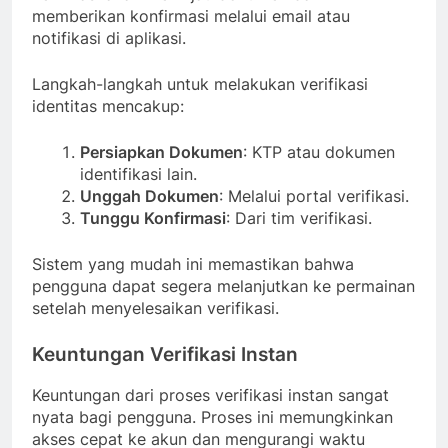
memberikan konfirmasi melalui email atau
notifikasi di aplikasi.
Langkah-langkah untuk melakukan verifikasi
identitas mencakup:
Persiapkan Dokumen
: KTP atau dokumen
identifikasi lain.
Unggah Dokumen
: Melalui portal verifikasi.
Tunggu Konfirmasi
: Dari tim verifikasi.
Sistem yang mudah ini memastikan bahwa
pengguna dapat segera melanjutkan ke permainan
setelah menyelesaikan verifikasi.
Keuntungan Verifikasi Instan
Keuntungan dari proses verifikasi instan sangat
nyata bagi pengguna. Proses ini memungkinkan
akses cepat ke akun dan mengurangi waktu