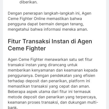
diberikan.
Dengan penerapan langkah-langkah ini, Agen
Ceme Fighter Online memastikan bahwa
pengguna dapat bermain dengan tenang,
mengetahui bahwa informasi mereka aman.
Fitur Transaksi Instan di Agen
Ceme Fighter
Agen Ceme Fighter menawarkan satu set fitur
transaksi instan yang dirancang untuk
memberikan kenyamanan dan keamanan kepada
penggunanya. Dengan pendekatan yang efisien
terhadap deposit dan penarikan, platform ini
memastikan transaksi yang cepat dan aman.
Beberapa aspek utama dari fitur ini termasuk
metode deposit dan penarikan yang terpercaya,
keamanan proses transaksi, dan dukungan multi-
bank.