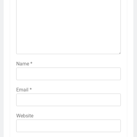
Name
*
Email
*
Website