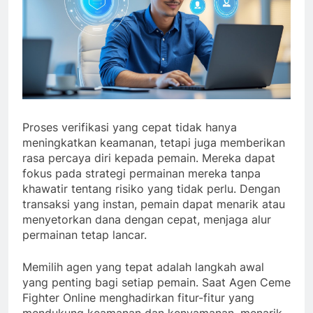
Proses verifikasi yang cepat tidak hanya
meningkatkan keamanan, tetapi juga memberikan
rasa percaya diri kepada pemain. Mereka dapat
fokus pada strategi permainan mereka tanpa
khawatir tentang risiko yang tidak perlu. Dengan
transaksi yang instan, pemain dapat menarik atau
menyetorkan dana dengan cepat, menjaga alur
permainan tetap lancar.
Memilih agen yang tepat adalah langkah awal
yang penting bagi setiap pemain. Saat Agen Ceme
Fighter Online menghadirkan fitur-fitur yang
mendukung keamanan dan kenyamanan, menarik