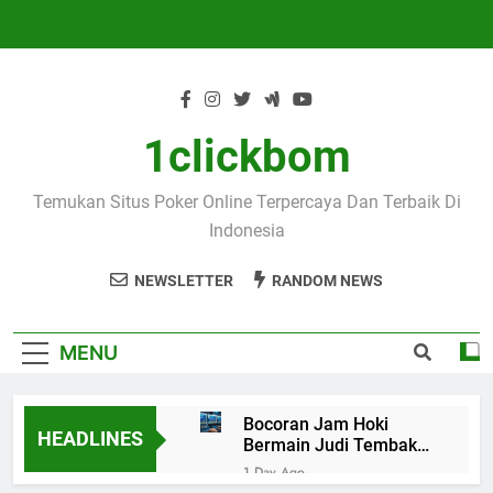
Skip
to
content
1clickbom
Temukan Situs Poker Online Terpercaya Dan Terbaik Di
Indonesia
NEWSLETTER
RANDOM NEWS
MENU
Bocoran Jam Hoki
HEADLINES
Bermain Judi Tembak
Ikan Agar Mudah
1 Day Ago
Mendapatkan Multiplier