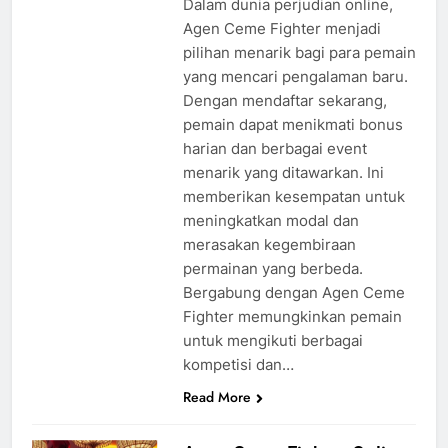
Dalam dunia perjudian online,
Agen Ceme Fighter menjadi
pilihan menarik bagi para pemain
yang mencari pengalaman baru.
Dengan mendaftar sekarang,
pemain dapat menikmati bonus
harian dan berbagai event
menarik yang ditawarkan. Ini
memberikan kesempatan untuk
meningkatkan modal dan
merasakan kegembiraan
permainan yang berbeda.
Bergabung dengan Agen Ceme
Fighter memungkinkan pemain
untuk mengikuti berbagai
kompetisi dan…
Read More