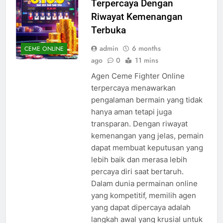
Terpercaya Dengan
Riwayat Kemenangan
Terbuka
admin
6 months
CEME ONLINE
ago
0
11 mins
Agen Ceme Fighter Online
terpercaya menawarkan
pengalaman bermain yang tidak
hanya aman tetapi juga
transparan. Dengan riwayat
kemenangan yang jelas, pemain
dapat membuat keputusan yang
lebih baik dan merasa lebih
percaya diri saat bertaruh.
Dalam dunia permainan online
yang kompetitif, memilih agen
yang dapat dipercaya adalah
langkah awal yang krusial untuk