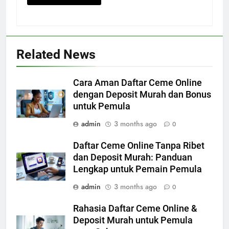
Related News
Cara Aman Daftar Ceme Online
dengan Deposit Murah dan Bonus
untuk Pemula
admin
3 months ago
0
Daftar Ceme Online Tanpa Ribet
dan Deposit Murah: Panduan
Lengkap untuk Pemain Pemula
admin
3 months ago
0
Rahasia Daftar Ceme Online &
Deposit Murah untuk Pemula