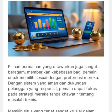
Pilihan permainan yang ditawarkan juga sangat
beragam, memberikan kebebasan bagi pemain
untuk memilih sesuai dengan preferensi mereka.
Dengan sistem yang aman dan dukungan
pelanggan yang responsif, pemain dapat fokus
pada strategi mereka tanpa khawatir tentang
masalah teknis.
Memilih situs yang tepat sangat krusial dalam