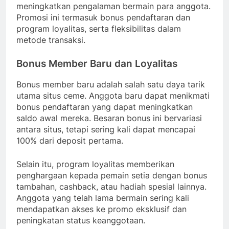
meningkatkan pengalaman bermain para anggota.
Promosi ini termasuk bonus pendaftaran dan
program loyalitas, serta fleksibilitas dalam
metode transaksi.
Bonus Member Baru dan Loyalitas
Bonus member baru adalah salah satu daya tarik
utama situs ceme. Anggota baru dapat menikmati
bonus pendaftaran yang dapat meningkatkan
saldo awal mereka. Besaran bonus ini bervariasi
antara situs, tetapi sering kali dapat mencapai
100% dari deposit pertama.
Selain itu, program loyalitas memberikan
penghargaan kepada pemain setia dengan bonus
tambahan, cashback, atau hadiah spesial lainnya.
Anggota yang telah lama bermain sering kali
mendapatkan akses ke promo eksklusif dan
peningkatan status keanggotaan.