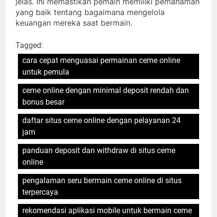
jelas. Ini memastikan pemain memiliki pemahaman
yang baik tentang bagaimana mengelola
keuangan mereka saat bermain.
Tagged:
cara cepat menguasai permainan ceme online
untuk pemula
ceme online dengan minimal deposit rendah dan
bonus besar
daftar situs ceme online dengan pelayanan 24
jam
panduan deposit dan withdraw di situs ceme
online
pengalaman seru bermain ceme online di situs
terpercaya
rekomendasi aplikasi mobile untuk bermain ceme