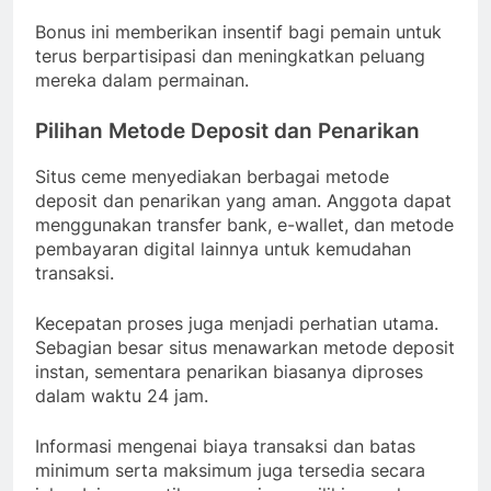
Bonus ini memberikan insentif bagi pemain untuk
terus berpartisipasi dan meningkatkan peluang
mereka dalam permainan.
Pilihan Metode Deposit dan Penarikan
Situs ceme menyediakan berbagai metode
deposit dan penarikan yang aman. Anggota dapat
menggunakan transfer bank, e-wallet, dan metode
pembayaran digital lainnya untuk kemudahan
transaksi.
Kecepatan proses juga menjadi perhatian utama.
Sebagian besar situs menawarkan metode deposit
instan, sementara penarikan biasanya diproses
dalam waktu 24 jam.
Informasi mengenai biaya transaksi dan batas
minimum serta maksimum juga tersedia secara