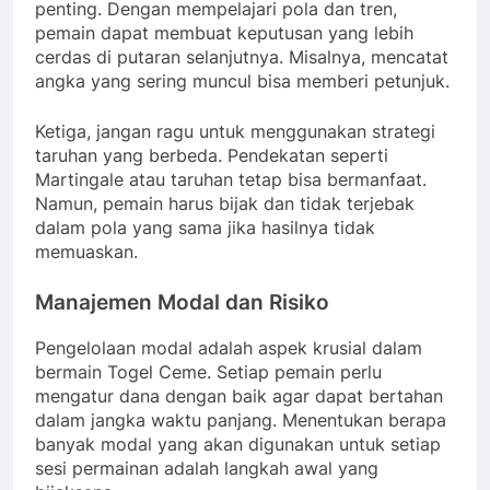
penting. Dengan mempelajari pola dan tren,
pemain dapat membuat keputusan yang lebih
cerdas di putaran selanjutnya. Misalnya, mencatat
angka yang sering muncul bisa memberi petunjuk.
Ketiga, jangan ragu untuk menggunakan strategi
taruhan yang berbeda. Pendekatan seperti
Martingale atau taruhan tetap bisa bermanfaat.
Namun, pemain harus bijak dan tidak terjebak
dalam pola yang sama jika hasilnya tidak
memuaskan.
Manajemen Modal dan Risiko
Pengelolaan modal adalah aspek krusial dalam
bermain Togel Ceme. Setiap pemain perlu
mengatur dana dengan baik agar dapat bertahan
dalam jangka waktu panjang. Menentukan berapa
banyak modal yang akan digunakan untuk setiap
sesi permainan adalah langkah awal yang