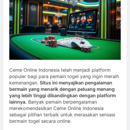
Ceme Online Indonesia telah menjadi platform
populer bagi para pemain togel yang ingin meraih
kemenangan.
Situs ini menyajikan pengalaman
bermain yang menarik dengan peluang menang
yang lebih tinggi dibandingkan dengan platform
lainnya.
Banyak pemain berpengalaman
merekomendasikan Ceme Online Indonesia
sebagai pilihan terbaik untuk merasakan sensasi
bermain togel secara online.