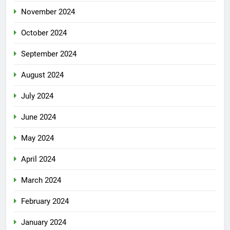
November 2024
October 2024
September 2024
August 2024
July 2024
June 2024
May 2024
April 2024
March 2024
February 2024
January 2024