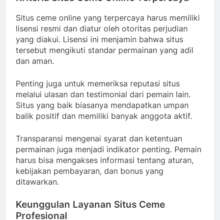
Situs ceme online yang terpercaya harus memiliki
lisensi resmi dan diatur oleh otoritas perjudian
yang diakui. Lisensi ini menjamin bahwa situs
tersebut mengikuti standar permainan yang adil
dan aman.
Penting juga untuk memeriksa reputasi situs
melalui ulasan dan testimonial dari pemain lain.
Situs yang baik biasanya mendapatkan umpan
balik positif dan memiliki banyak anggota aktif.
Transparansi mengenai syarat dan ketentuan
permainan juga menjadi indikator penting. Pemain
harus bisa mengakses informasi tentang aturan,
kebijakan pembayaran, dan bonus yang
ditawarkan.
Keunggulan Layanan Situs Ceme
Profesional