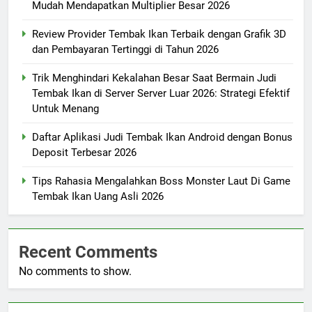
Mudah Mendapatkan Multiplier Besar 2026
Review Provider Tembak Ikan Terbaik dengan Grafik 3D
dan Pembayaran Tertinggi di Tahun 2026
Trik Menghindari Kekalahan Besar Saat Bermain Judi
Tembak Ikan di Server Server Luar 2026: Strategi Efektif
Untuk Menang
Daftar Aplikasi Judi Tembak Ikan Android dengan Bonus
Deposit Terbesar 2026
Tips Rahasia Mengalahkan Boss Monster Laut Di Game
Tembak Ikan Uang Asli 2026
Recent Comments
No comments to show.