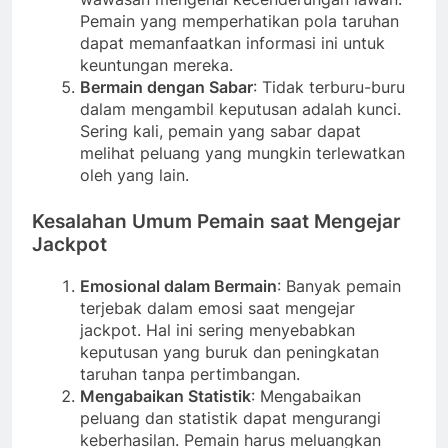
Pemain yang memperhatikan pola taruhan
dapat memanfaatkan informasi ini untuk
keuntungan mereka.
Bermain dengan Sabar
: Tidak terburu-buru
dalam mengambil keputusan adalah kunci.
Sering kali, pemain yang sabar dapat
melihat peluang yang mungkin terlewatkan
oleh yang lain.
Kesalahan Umum Pemain saat Mengejar
Jackpot
Emosional dalam Bermain
: Banyak pemain
terjebak dalam emosi saat mengejar
jackpot. Hal ini sering menyebabkan
keputusan yang buruk dan peningkatan
taruhan tanpa pertimbangan.
Mengabaikan Statistik
: Mengabaikan
peluang dan statistik dapat mengurangi
keberhasilan. Pemain harus meluangkan