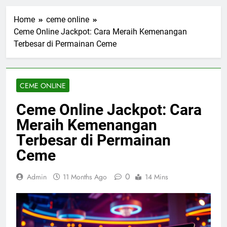
Review Provider
Besar 2026
Tembak Ikan Terbaik
Home
ceme online
dengan Grafik 3D dan
2 Days Ago
Pembayaran Tertinggi
Ceme Online Jackpot: Cara Meraih Kemenangan
Trik Menghindari
di Tahun 2026
Terbesar di Permainan Ceme
Kekalahan Besar Saat
Bermain Judi Tembak
5 Days Ago
Ikan di Server Server
Daftar Aplikasi Judi
Luar 2026: Strategi
Tembak Ikan Android
Efektif Untuk Menang
CEME ONLINE
dengan Bonus Deposit
6 Days Ago
Terbesar 2026
Tips Rahasia
Ceme Online Jackpot: Cara
Mengalahkan Boss
Meraih Kemenangan
Monster Laut Di Game
7 Days Ago
Tembak Ikan Uang Asli
Panduan Mengatur
Terbesar di Permainan
2026
Modal dan Peluru untuk
Ceme
Pemula dalam Judi
1 Week Ago
Tembak Ikan 2026:
Strategi Efektif untuk
0
Admin
11 Months Ago
14 Mins
Sukses