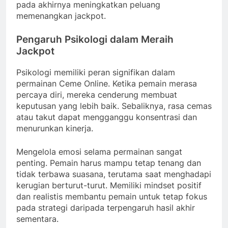
pada akhirnya meningkatkan peluang
memenangkan jackpot.
Pengaruh Psikologi dalam Meraih
Jackpot
Psikologi memiliki peran signifikan dalam
permainan Ceme Online. Ketika pemain merasa
percaya diri, mereka cenderung membuat
keputusan yang lebih baik. Sebaliknya, rasa cemas
atau takut dapat mengganggu konsentrasi dan
menurunkan kinerja.
Mengelola emosi selama permainan sangat
penting. Pemain harus mampu tetap tenang dan
tidak terbawa suasana, terutama saat menghadapi
kerugian berturut-turut. Memiliki mindset positif
dan realistis membantu pemain untuk tetap fokus
pada strategi daripada terpengaruh hasil akhir
sementara.