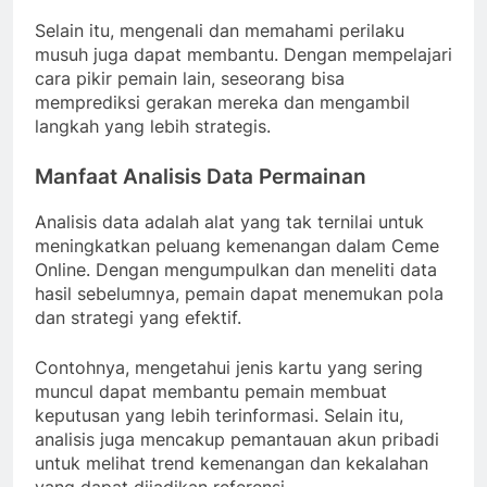
Selain itu, mengenali dan memahami perilaku
musuh juga dapat membantu. Dengan mempelajari
cara pikir pemain lain, seseorang bisa
memprediksi gerakan mereka dan mengambil
langkah yang lebih strategis.
Manfaat Analisis Data Permainan
Analisis data adalah alat yang tak ternilai untuk
meningkatkan peluang kemenangan dalam Ceme
Online. Dengan mengumpulkan dan meneliti data
hasil sebelumnya, pemain dapat menemukan pola
dan strategi yang efektif.
Contohnya, mengetahui jenis kartu yang sering
muncul dapat membantu pemain membuat
keputusan yang lebih terinformasi. Selain itu,
analisis juga mencakup pemantauan akun pribadi
untuk melihat trend kemenangan dan kekalahan
yang dapat dijadikan referensi.