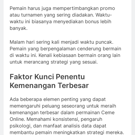
Pemain harus juga mempertimbangkan promo
atau turnamen yang sering diadakan. Waktu-
waktu ini biasanya menyediakan bonus lebih
banyak.
Malam hari sering kali menjadi waktu puncak.
Pemain yang berpengalaman cenderung bermain
di waktu ini. Kenali kebiasaan bermain orang lain
untuk merancang strategi yang sesuai.
Faktor Kunci Penentu
Kemenangan Terbesar
Ada beberapa elemen penting yang dapat
memengaruhi peluang seseorang untuk meraih
kemenangan terbesar dalam permainan Ceme
Online. Memahami konsistensi, pengaruh
psikologi, dan manfaat analisis data dapat
membantu pemain meningkatkan strategi mereka.