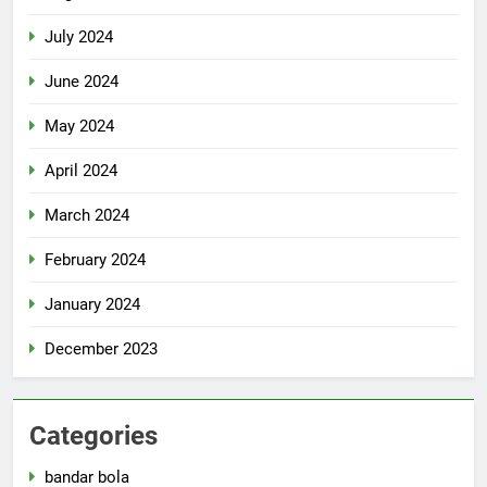
July 2024
June 2024
May 2024
April 2024
March 2024
February 2024
January 2024
December 2023
Categories
bandar bola