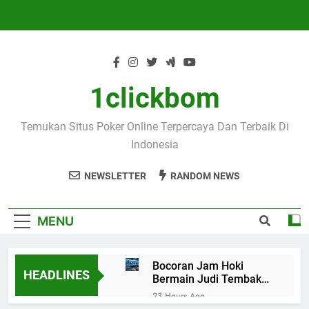
Skip
to
content
1clickbom
Temukan Situs Poker Online Terpercaya Dan Terbaik Di
Indonesia
NEWSLETTER
RANDOM NEWS
MENU
Bocoran Jam Hoki
HEADLINES
Bermain Judi Tembak
Ikan Agar Mudah
23 Hours Ago
Mendapatkan Multiplier