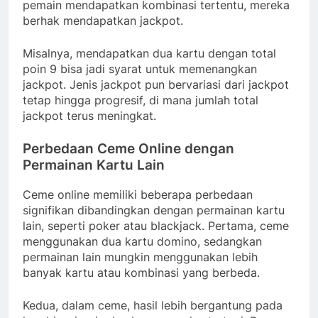
pemain mendapatkan kombinasi tertentu, mereka
berhak mendapatkan jackpot.
Misalnya, mendapatkan dua kartu dengan total
poin 9 bisa jadi syarat untuk memenangkan
jackpot. Jenis jackpot pun bervariasi dari jackpot
tetap hingga progresif, di mana jumlah total
jackpot terus meningkat.
Perbedaan Ceme Online dengan
Permainan Kartu Lain
Ceme online memiliki beberapa perbedaan
signifikan dibandingkan dengan permainan kartu
lain, seperti poker atau blackjack. Pertama, ceme
menggunakan dua kartu domino, sedangkan
permainan lain mungkin menggunakan lebih
banyak kartu atau kombinasi yang berbeda.
Kedua, dalam ceme, hasil lebih bergantung pada