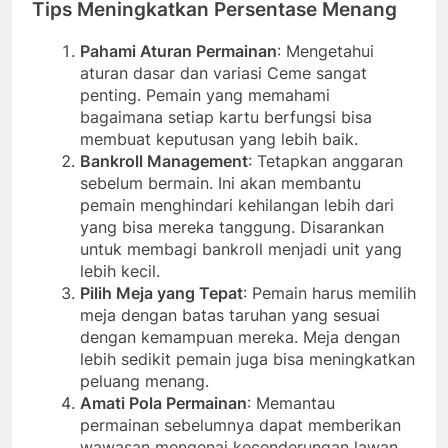
Tips Meningkatkan Persentase Menang
Pahami Aturan Permainan
: Mengetahui
aturan dasar dan variasi Ceme sangat
penting. Pemain yang memahami
bagaimana setiap kartu berfungsi bisa
membuat keputusan yang lebih baik.
Bankroll Management
: Tetapkan anggaran
sebelum bermain. Ini akan membantu
pemain menghindari kehilangan lebih dari
yang bisa mereka tanggung. Disarankan
untuk membagi bankroll menjadi unit yang
lebih kecil.
Pilih Meja yang Tepat
: Pemain harus memilih
meja dengan batas taruhan yang sesuai
dengan kemampuan mereka. Meja dengan
lebih sedikit pemain juga bisa meningkatkan
peluang menang.
Amati Pola Permainan
: Memantau
permainan sebelumnya dapat memberikan
wawasan mengenai kecenderungan lawan.