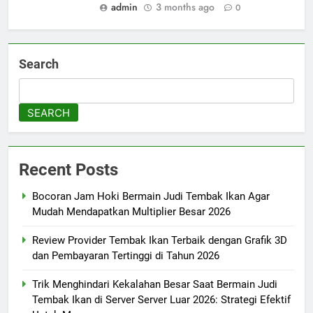
admin
3 months ago
0
Search
SEARCH
Recent Posts
Bocoran Jam Hoki Bermain Judi Tembak Ikan Agar
Mudah Mendapatkan Multiplier Besar 2026
Review Provider Tembak Ikan Terbaik dengan Grafik 3D
dan Pembayaran Tertinggi di Tahun 2026
Trik Menghindari Kekalahan Besar Saat Bermain Judi
Tembak Ikan di Server Server Luar 2026: Strategi Efektif