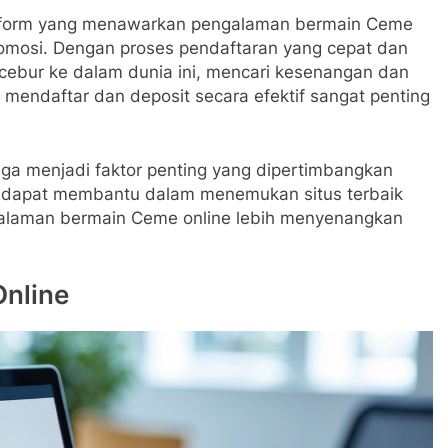
atform yang menawarkan pengalaman bermain Ceme
omosi. Dengan proses pendaftaran yang cepat dan
cebur ke dalam dunia ini, mencari kesenangan dan
endaftar dan deposit secara efektif sangat penting
uga menjadi faktor penting yang dipertimbangkan
i dapat membantu dalam menemukan situs terbaik
galaman bermain Ceme online lebih menyenangkan
nline