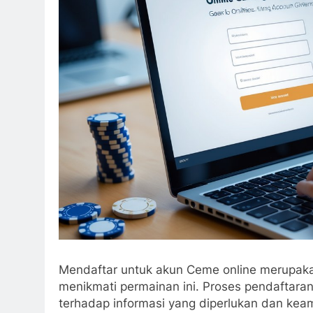
Mendaftar untuk akun Ceme online merupaka
menikmati permainan ini. Proses pendaftaran
terhadap informasi yang diperlukan dan kea