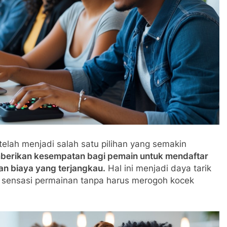
elah menjadi salah satu pilihan yang semakin
berikan kesempatan bagi pemain untuk mendaftar
n biaya yang terjangkau.
Hal ini menjadi daya tarik
n sensasi permainan tanpa harus merogoh kocek