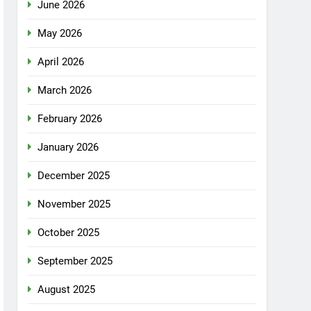
June 2026
May 2026
April 2026
March 2026
February 2026
January 2026
December 2025
November 2025
October 2025
September 2025
August 2025