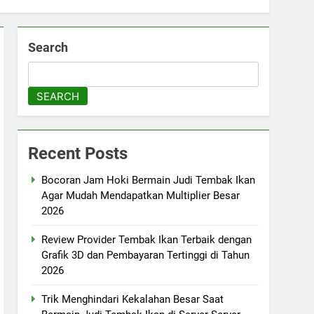
2026
Search
Asli 2026
SEARCH
2026: Strategi Efektif untuk Sukses
Recent Posts
Bocoran Jam Hoki Bermain Judi Tembak Ikan
Agar Mudah Mendapatkan Multiplier Besar
2026
Review Provider Tembak Ikan Terbaik dengan
Grafik 3D dan Pembayaran Tertinggi di Tahun
2026
Trik Menghindari Kekalahan Besar Saat