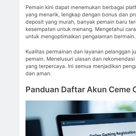
Pemain kini dapat menemukan berbagai pl
yang menarik, lengkap dengan bonus dan pr
deposit yang murah, banyak pemain baru ter
kesempatan untuk menang. Mengetahui cara m
untuk mengoptimalkan pengalaman bermain.
Kualitas permainan dan layanan pelanggan j
pemain. Menelusuri ulasan dan rekomendas
yang terpercaya. Ini semua menjadikan pen
dan aman.
Panduan Daftar Akun Ceme O