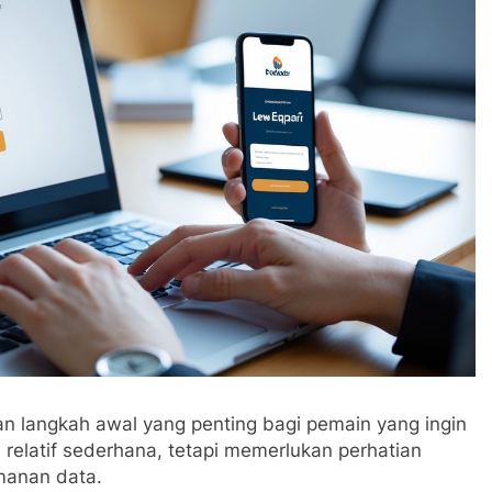
n langkah awal yang penting bagi pemain yang ingin
 relatif sederhana, tetapi memerlukan perhatian
manan data.