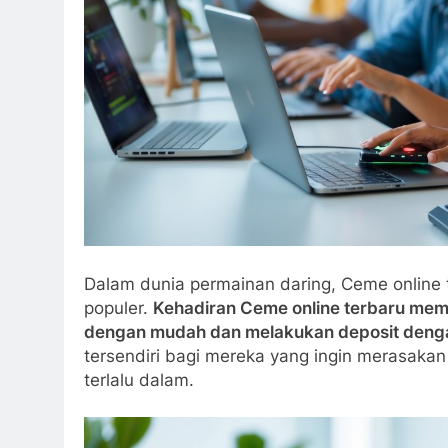
Dalam dunia permainan daring, Ceme online t
populer.
Kehadiran Ceme online terbaru mem
dengan mudah dan melakukan deposit denga
tersendiri bagi mereka yang ingin merasaka
terlalu dalam.