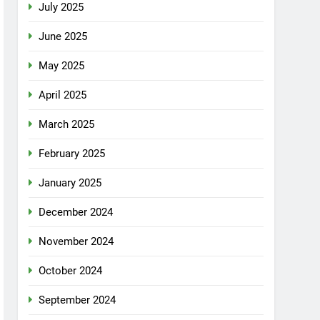
July 2025
June 2025
May 2025
April 2025
March 2025
February 2025
January 2025
December 2024
November 2024
October 2024
September 2024