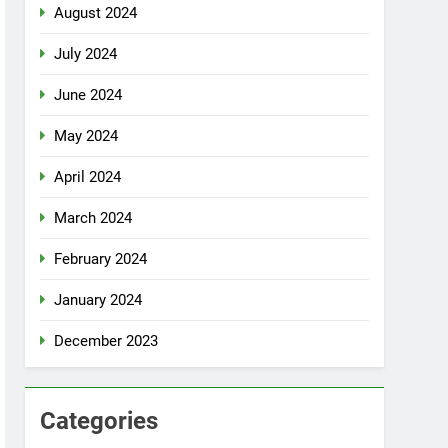
August 2024
July 2024
June 2024
May 2024
April 2024
March 2024
February 2024
January 2024
December 2023
Categories