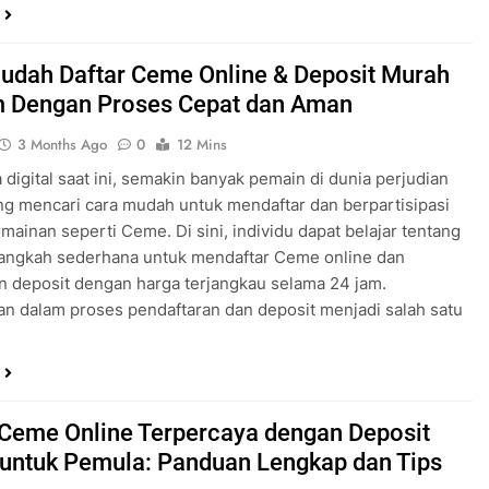
udah Daftar Ceme Online & Deposit Murah
 Dengan Proses Cepat dan Aman
3 Months Ago
0
12 Mins
 digital saat ini, semakin banyak pemain di dunia perjudian
ng mencari cara mudah untuk mendaftar dan berpartisipasi
mainan seperti Ceme. Di sini, individu dapat belajar tentang
langkah sederhana untuk mendaftar Ceme online dan
 deposit dengan harga terjangkau selama 24 jam.
 dalam proses pendaftaran dan deposit menjadi salah satu
 Ceme Online Terpercaya dengan Deposit
untuk Pemula: Panduan Lengkap dan Tips