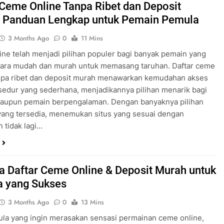
 Ceme Online Tanpa Ribet dan Deposit
 Panduan Lengkap untuk Pemain Pemula
3 Months Ago
0
11 Mins
ne telah menjadi pilihan populer bagi banyak pemain yang
cara mudah dan murah untuk memasang taruhan. Daftar ceme
anpa ribet dan deposit murah menawarkan kemudahan akses
sedur yang sederhana, menjadikannya pilihan menarik bagi
aupun pemain berpengalaman. Dengan banyaknya pilihan
yang tersedia, menemukan situs yang sesuai dengan
 tidak lagi…
a Daftar Ceme Online & Deposit Murah untuk
 yang Sukses
3 Months Ago
0
13 Mins
la yang ingin merasakan sensasi permainan ceme online,