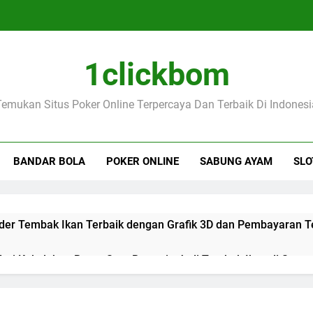
1clickbom
Temukan Situs Poker Online Terpercaya Dan Terbaik Di Indonesi
BANDAR BOLA
POKER ONLINE
SABUNG AYAM
SLO
der Tembak Ikan Terbaik dengan Grafik 3D dan Pembayaran Te
ari Kekalahan Besar Saat Bermain Judi Tembak Ikan di Server 
asi Judi Tembak Ikan Android dengan Bonus Deposit Terbesar 