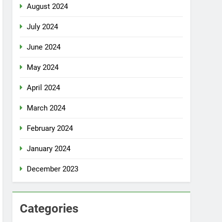
August 2024
July 2024
June 2024
May 2024
April 2024
March 2024
February 2024
January 2024
December 2023
Categories