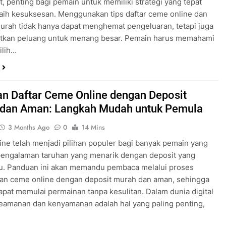
, penting bagi pemain untuk memiliki strategi yang tepat
ih kesuksesan. Menggunakan tips daftar ceme online dan
urah tidak hanya dapat menghemat pengeluaran, tetapi juga
tkan peluang untuk menang besar. Pemain harus memahami
ilih…
n Daftar Ceme Online dengan Deposit
dan Aman: Langkah Mudah untuk Pemula
3 Months Ago
0
14 Mins
ne telah menjadi pilihan populer bagi banyak pemain yang
pengalaman taruhan yang menarik dengan deposit yang
au. Panduan ini akan memandu pembaca melalui proses
ran ceme online dengan deposit murah dan aman, sehingga
pat memulai permainan tanpa kesulitan. Dalam dunia digital
 keamanan dan kenyamanan adalah hal yang paling penting,