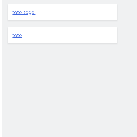
toto togel
toto