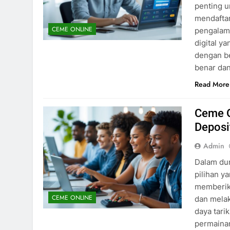
penting u
mendafta
CEME ONLINE
pengalam
digital y
dengan be
benar dan
Read More
Ceme O
Deposi
Admin
Dalam dun
pilihan y
memberik
CEME ONLINE
dan melak
daya tari
permainan