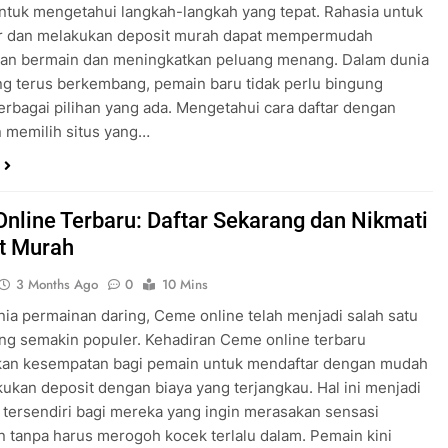
ntuk mengetahui langkah-langkah yang tepat. Rahasia untuk
r dan melakukan deposit murah dapat mempermudah
an bermain dan meningkatkan peluang menang. Dalam dunia
ang terus berkembang, pemain baru tidak perlu bingung
rbagai pilihan yang ada. Mengetahui cara daftar dengan
 memilih situs yang…
nline Terbaru: Daftar Sekarang dan Nikmati
t Murah
3 Months Ago
0
10 Mins
ia permainan daring, Ceme online telah menjadi salah satu
ang semakin populer. Kehadiran Ceme online terbaru
an kesempatan bagi pemain untuk mendaftar dengan mudah
ukan deposit dengan biaya yang terjangkau. Hal ini menjadi
k tersendiri bagi mereka yang ingin merasakan sensasi
 tanpa harus merogoh kocek terlalu dalam. Pemain kini