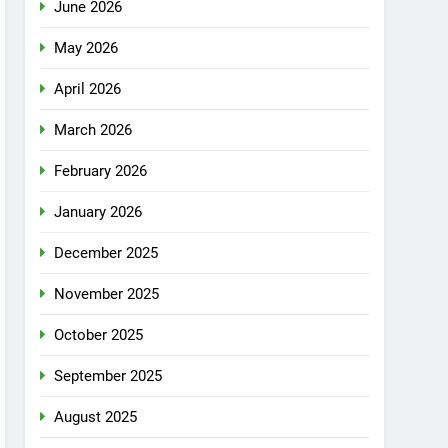
June 2026
May 2026
April 2026
March 2026
February 2026
January 2026
December 2025
November 2025
October 2025
September 2025
August 2025