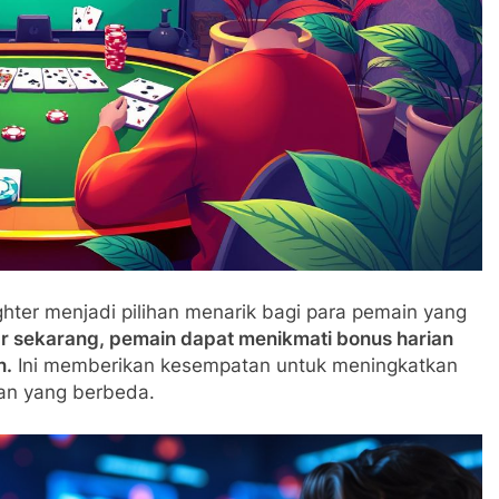
hter menjadi pilihan menarik bagi para pemain yang
 sekarang, pemain dapat menikmati bonus harian
n.
Ini memberikan kesempatan untuk meningkatkan
an yang berbeda.