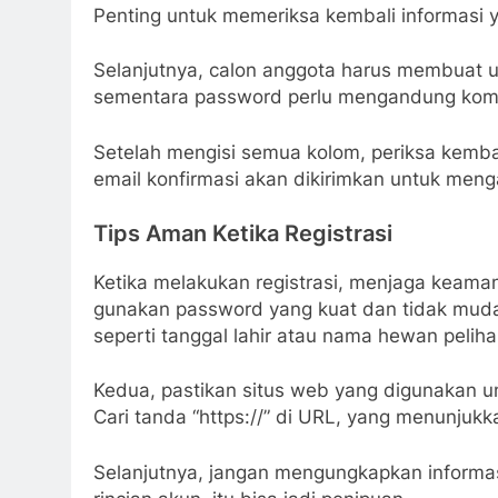
Penting untuk memeriksa kembali informasi y
Selanjutnya, calon anggota harus membuat 
sementara password perlu mengandung komb
Setelah mengisi semua kolom, periksa kembal
email konfirmasi akan dikirimkan untuk meng
Tips Aman Ketika Registrasi
Ketika melakukan registrasi, menjaga keaman
gunakan password yang kuat dan tidak muda
seperti tanggal lahir atau nama hewan peliha
Kedua, pastikan situs web yang digunakan 
Cari tanda “https://” di URL, yang menunjuk
Selanjutnya, jangan mengungkapkan informas