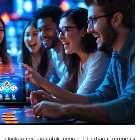
gkinkan pemain untuk mengikuti berbagai kompetisi