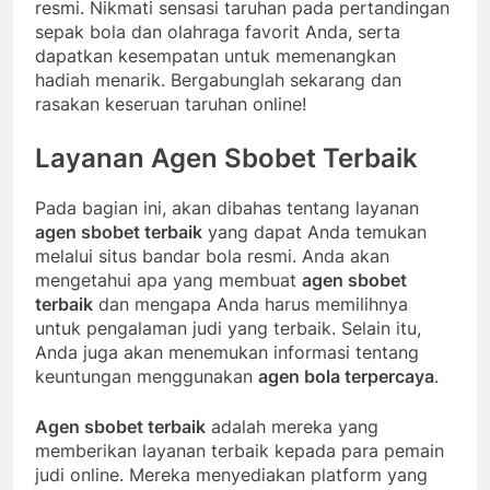
resmi. Nikmati sensasi taruhan pada pertandingan
sepak bola dan olahraga favorit Anda, serta
dapatkan kesempatan untuk memenangkan
hadiah menarik. Bergabunglah sekarang dan
rasakan keseruan taruhan online!
Layanan Agen Sbobet Terbaik
Pada bagian ini, akan dibahas tentang layanan
agen sbobet terbaik
yang dapat Anda temukan
melalui situs bandar bola resmi. Anda akan
mengetahui apa yang membuat
agen sbobet
terbaik
dan mengapa Anda harus memilihnya
untuk pengalaman judi yang terbaik. Selain itu,
Anda juga akan menemukan informasi tentang
keuntungan menggunakan
agen bola terpercaya
.
Agen sbobet terbaik
adalah mereka yang
memberikan layanan terbaik kepada para pemain
judi online. Mereka menyediakan platform yang