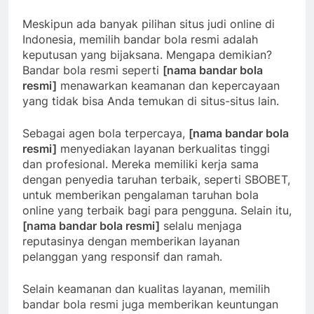
Meskipun ada banyak pilihan situs judi online di
Indonesia, memilih bandar bola resmi adalah
keputusan yang bijaksana. Mengapa demikian?
Bandar bola resmi seperti
[nama bandar bola
resmi]
menawarkan keamanan dan kepercayaan
yang tidak bisa Anda temukan di situs-situs lain.
Sebagai agen bola terpercaya,
[nama bandar bola
resmi]
menyediakan layanan berkualitas tinggi
dan profesional. Mereka memiliki kerja sama
dengan penyedia taruhan terbaik, seperti SBOBET,
untuk memberikan pengalaman taruhan bola
online yang terbaik bagi para pengguna. Selain itu,
[nama bandar bola resmi]
selalu menjaga
reputasinya dengan memberikan layanan
pelanggan yang responsif dan ramah.
Selain keamanan dan kualitas layanan, memilih
bandar bola resmi juga memberikan keuntungan