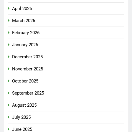
April 2026
March 2026
February 2026
January 2026
December 2025
November 2025
October 2025
September 2025
August 2025
July 2025
June 2025