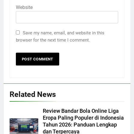
Website
Save my name, email, and website in this
browser for the next time I comment.
Related News
Review Bandar Bola Online Liga
Eropa Paling Populer di Indonesia
Tahun 2026: Panduan Lengkap
dan Terpercaya