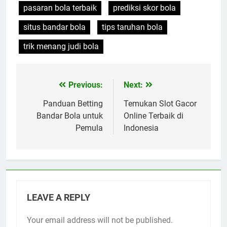
pasaran bola terbaik
prediksi skor bola
situs bandar bola
tips taruhan bola
trik menang judi bola
Previous:
Next:
Post
navigation
Panduan Betting
Temukan Slot Gacor
Bandar Bola untuk
Online Terbaik di
Pemula
Indonesia
LEAVE A REPLY
Your email address will not be published.