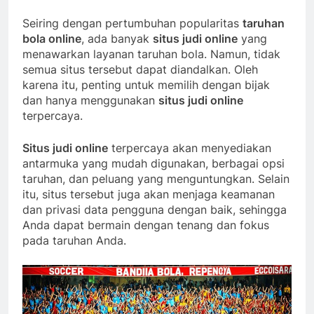
Seiring dengan pertumbuhan popularitas
taruhan
bola online
, ada banyak
situs judi online
yang
menawarkan layanan taruhan bola. Namun, tidak
semua situs tersebut dapat diandalkan. Oleh
karena itu, penting untuk memilih dengan bijak
dan hanya menggunakan
situs judi online
terpercaya.
Situs judi online
terpercaya akan menyediakan
antarmuka yang mudah digunakan, berbagai opsi
taruhan, dan peluang yang menguntungkan. Selain
itu, situs tersebut juga akan menjaga keamanan
dan privasi data pengguna dengan baik, sehingga
Anda dapat bermain dengan tenang dan fokus
pada taruhan Anda.