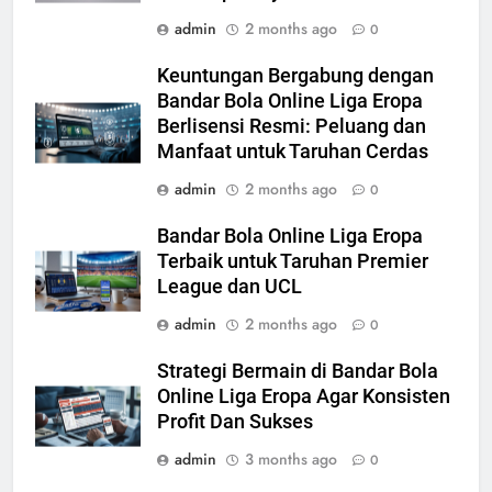
admin
2 months ago
0
Keuntungan Bergabung dengan
Bandar Bola Online Liga Eropa
Berlisensi Resmi: Peluang dan
Manfaat untuk Taruhan Cerdas
admin
2 months ago
0
Bandar Bola Online Liga Eropa
Terbaik untuk Taruhan Premier
League dan UCL
admin
2 months ago
0
Strategi Bermain di Bandar Bola
Online Liga Eropa Agar Konsisten
Profit Dan Sukses
admin
3 months ago
0