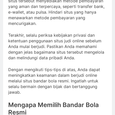
situs tersebut menyediakan metode pembayaran
yang aman dan terpercaya, seperti transfer bank,
e-wallet, atau pulsa. Hindari situs yang hanya
menawarkan metode pembayaran yang
mencurigakan.
Terakhir, selalu periksa kebijakan privasi dan
ketentuan penggunaan situs judi online sebelum
Anda mulai berjudi. Pastikan Anda memahami
dengan jelas bagaimana situs tersebut mengelola
dan melindungi data pribadi Anda.
Dengan mengikuti tips-tips di atas, Anda dapat
meningkatkan keamanan dalam berjudi online
melalui situs bandar bola resmi. Ingatlah untuk
selalu bermain dengan bijak dan bertanggung
jawab.
Mengapa Memilih Bandar Bola
Resmi