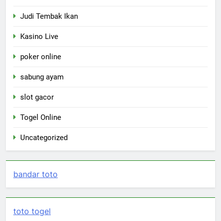
Judi Tembak Ikan
Kasino Live
poker online
sabung ayam
slot gacor
Togel Online
Uncategorized
bandar toto
toto togel