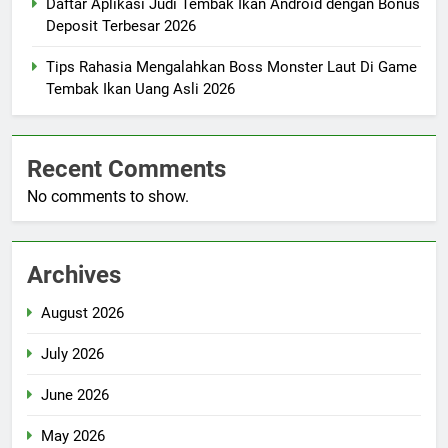
Daftar Aplikasi Judi Tembak Ikan Android dengan Bonus
Deposit Terbesar 2026
Tips Rahasia Mengalahkan Boss Monster Laut Di Game
Tembak Ikan Uang Asli 2026
Recent Comments
No comments to show.
Archives
August 2026
July 2026
June 2026
May 2026