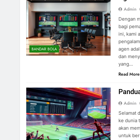
Admin
Dengan me
bagi pema
ini, kami
pengalama
agen ada
BANDAR BOLA
dan menye
yang…
Read More
Pandua
Admin
Selamat d
ke dunia 
akan mem
untuk ber