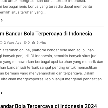
etat untuk menghadirkan bonus terbaik Indonesia.
 berbagai jenis bonus yang tersedia dapat membantu
milih situs taruhan yang…
rm Bandar Bola Terpercaya di Indonesia
2 Years Ago
0
9 Mins
ia taruhan online, platform bandar bola menjadi pilihan
i banyak penjudi. Di Indonesia, semakin banyak situs judi
ne yang menawarkan berbagai opsi taruhan yang menarik dan
ihan bandar judi terbaik sangat penting untuk memastikan
an bermain yang menyenangkan dan terpercaya. Dalam
ni, kita akan mengeksplorasi lebih lanjut mengenai pengertian
andar Bola Terpercaya di Indonesia 2024