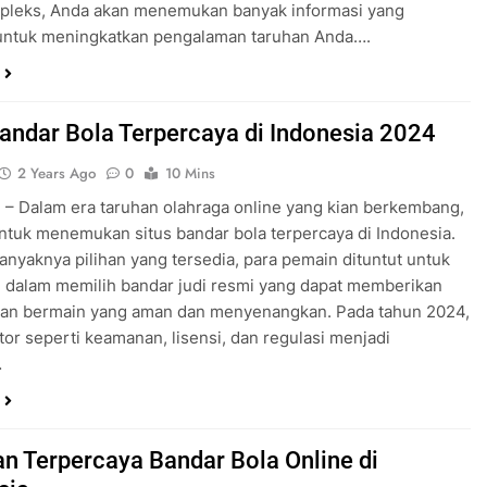
mpleks, Anda akan menemukan banyak informasi yang
untuk meningkatkan pengalaman taruhan Anda….
Bandar Bola Terpercaya di Indonesia 2024
2 Years Ago
0
10 Mins
 – Dalam era taruhan olahraga online yang kian berkembang,
ntuk menemukan situs bandar bola terpercaya di Indonesia.
nyaknya pilihan yang tersedia, para pemain dituntut untuk
iti dalam memilih bandar judi resmi yang dapat memberikan
an bermain yang aman dan menyenangkan. Pada tahun 2024,
ktor seperti keamanan, lisensi, dan regulasi menjadi
…
n Terpercaya Bandar Bola Online di