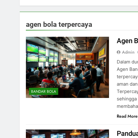
5 Days Ago
Tips Rahasia
6 Days Ago
agen bola terpercaya
Panduan Meng
7 Days Ago
Agen B
Cara Memilih
Pemain
Admin
1 Week Ago
Dalam dun
Agen Ban
terperca
aman dan
Terperca
BANDAR BOLA
sehingga 
membahas
Read More
Pandua