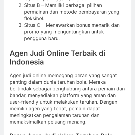
Situs B – Memiliki berbagai pilihan
permainan dan metode pembayaran yang
fleksibel.
Situs C – Menawarkan bonus menarik dan
promo yang menguntungkan untuk
pengguna baru.
Agen Judi Online Terbaik di
Indonesia
Agen judi online memegang peran yang sangat
penting dalam dunia taruhan bola. Mereka
bertindak sebagai penghubung antara pemain dan
bandar, menyediakan platform yang aman dan
user-friendly untuk melakukan taruhan. Dengan
memilih agen yang tepat, pemain dapat
meningkatkan pengalaman taruhan dan
memaksimalkan peluang menang.