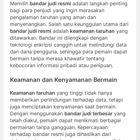
Memilih
bandar judi resmi
adalah langkah penting
bagi para penjudi yang ingin merasakan
pengalaman taruhan yang aman dan
menyenangkan. Salah satu keunggulan utama dari
bandar judi resmi
adalah
keamanan taruhan
yang
ditawarkan. Bandar ini dilengkapi dengan
teknologi enkripsi canggih untuk melindungi data
dan dana pengguna, sehingga para pemain dapat
bermain tanpa merasa khawatir tentang
kebocoran informasi pribadi atau penipuan.
Keamanan dan Kenyamanan Bermain
Keamanan taruhan
yang tinggi tidak hanya
memberikan perlindungan terhadap data, tetapi
juga menciptakan kenyamanan saat bermain.
Dengan menggunakan
bandar judi terbesar
yang
telah diakui, pemain dapat menikmati berbagai
permainan tanpa gangguan. Kepercayaan
terhadap bandar resmi juga dihasilkan dari