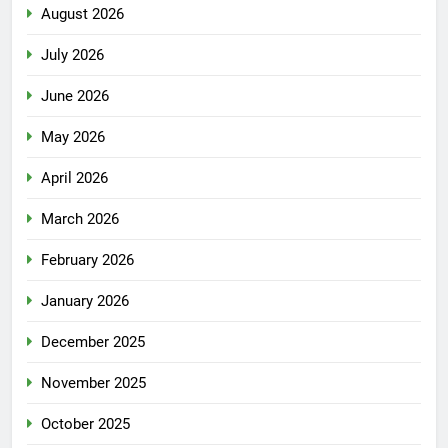
August 2026
July 2026
June 2026
May 2026
April 2026
March 2026
February 2026
January 2026
December 2025
November 2025
October 2025