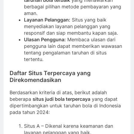
berbagai pilihan metode pembayaran yang
aman.
Layanan Pelanggan:
Situs yang baik
menyediakan layanan pelanggan yang
responsif dan siap membantu kapan saja.
Ulasan Pengguna:
Membaca ulasan dari
pengguna lain dapat memberikan wawasan
tentang pengalaman taruhan di situs
tertentu.
Daftar Situs Terpercaya yang
Direkomendasikan
Berdasarkan kriteria di atas, berikut adalah
beberapa
situs judi bola terpercaya
yang dapat
dipertimbangkan untuk taruhan bola di Indonesia
pada tahun 2024:
Situs A – Dikenal karena keamanan dan
layanan pelanggan yang baik.