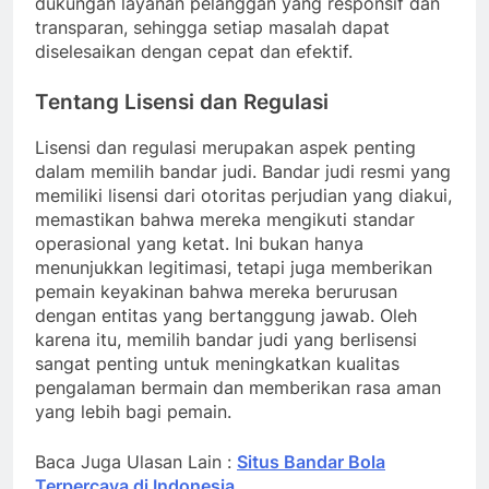
dukungan layanan pelanggan yang responsif dan
transparan, sehingga setiap masalah dapat
diselesaikan dengan cepat dan efektif.
Tentang Lisensi dan Regulasi
Lisensi dan regulasi merupakan aspek penting
dalam memilih bandar judi. Bandar judi resmi yang
memiliki lisensi dari otoritas perjudian yang diakui,
memastikan bahwa mereka mengikuti standar
operasional yang ketat. Ini bukan hanya
menunjukkan legitimasi, tetapi juga memberikan
pemain keyakinan bahwa mereka berurusan
dengan entitas yang bertanggung jawab. Oleh
karena itu, memilih bandar judi yang berlisensi
sangat penting untuk meningkatkan kualitas
pengalaman bermain dan memberikan rasa aman
yang lebih bagi pemain.
Baca Juga Ulasan Lain :
Situs Bandar Bola
Terpercaya di Indonesia