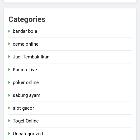
Categories
bandar bola
ceme online
Judi Tembak Ikan
Kasino Live
poker online
sabung ayam
slot gacor
Togel Online
Uncategorized