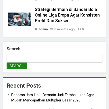
Strategi Bermain di Bandar Bola
Online Liga Eropa Agar Konsisten
Profit Dan Sukses
admin
3 months ago
0
Search
SEARCH
Recent Posts
Bocoran Jam Hoki Bermain Judi Tembak Ikan Agar
Mudah Mendapatkan Multiplier Besar 2026