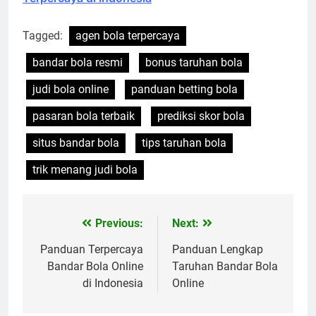
Tagged:
agen bola terpercaya
bandar bola resmi
bonus taruhan bola
judi bola online
panduan betting bola
pasaran bola terbaik
prediksi skor bola
situs bandar bola
tips taruhan bola
trik menang judi bola
Previous:
Next:
Post
navigation
Panduan Terpercaya
Panduan Lengkap
Bandar Bola Online
Taruhan Bandar Bola
di Indonesia
Online