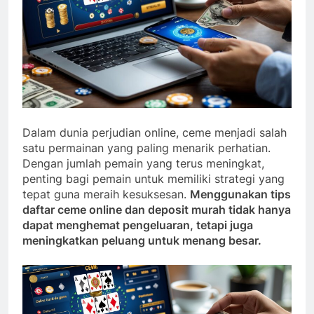
Dalam dunia perjudian online, ceme menjadi salah
satu permainan yang paling menarik perhatian.
Dengan jumlah pemain yang terus meningkat,
penting bagi pemain untuk memiliki strategi yang
tepat guna meraih kesuksesan.
Menggunakan tips
daftar ceme online dan deposit murah tidak hanya
dapat menghemat pengeluaran, tetapi juga
meningkatkan peluang untuk menang besar.