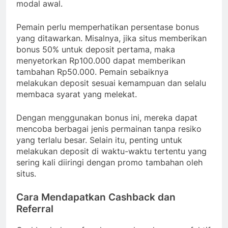
modal awal.
Pemain perlu memperhatikan persentase bonus
yang ditawarkan. Misalnya, jika situs memberikan
bonus 50% untuk deposit pertama, maka
menyetorkan Rp100.000 dapat memberikan
tambahan Rp50.000. Pemain sebaiknya
melakukan deposit sesuai kemampuan dan selalu
membaca syarat yang melekat.
Dengan menggunakan bonus ini, mereka dapat
mencoba berbagai jenis permainan tanpa resiko
yang terlalu besar. Selain itu, penting untuk
melakukan deposit di waktu-waktu tertentu yang
sering kali diiringi dengan promo tambahan oleh
situs.
Cara Mendapatkan Cashback dan
Referral