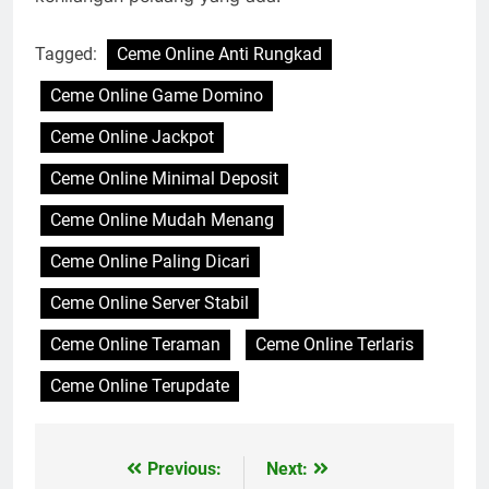
Tagged:
Ceme Online Anti Rungkad
Ceme Online Game Domino
Ceme Online Jackpot
Ceme Online Minimal Deposit
Ceme Online Mudah Menang
Ceme Online Paling Dicari
Ceme Online Server Stabil
Ceme Online Teraman
Ceme Online Terlaris
Ceme Online Terupdate
Previous:
Next:
Post