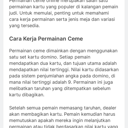
Permainan ceme online merupakan salah satu
permainan kartu yang populer di kalangan pemain
judi. Untuk memulai, penting untuk memahami
cara kerja permainan serta jenis meja dan variasi
yang tersedia.
Cara Kerja Permainan Ceme
Permainan ceme dimainkan dengan menggunakan
satu set kartu domino. Setiap pemain
mendapatkan dua kartu, dan tujuan utama adalah
mendapatkan nilai tertinggi. Nilai kartu didasarkan
pada sistem penjumlahan angka pada domino, di
mana nilai tertinggi adalah 9. Permainan ini juga
melibatkan taruhan yang ditempatkan sebelum
kartu dibagikan.
Setelah semua pemain memasang taruhan, dealer
akan membagikan kartu. Pemain kemudian harus
memutuskan apakah mereka ingin melanjutkan
permainan atau tidak berdasarkan nilai kartu yang