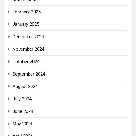
February 2025
January 2025
December 2024
November 2024
October 2024
September 2024
August 2024
July 2024
June 2024
May 2024