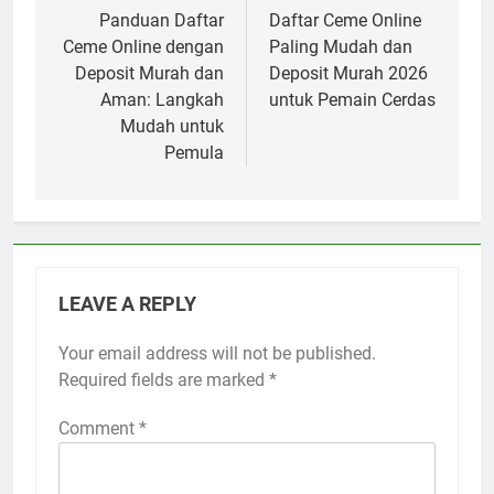
navigation
Panduan Daftar
Daftar Ceme Online
Ceme Online dengan
Paling Mudah dan
Deposit Murah dan
Deposit Murah 2026
Aman: Langkah
untuk Pemain Cerdas
Mudah untuk
Pemula
LEAVE A REPLY
Your email address will not be published.
Required fields are marked
*
Comment
*