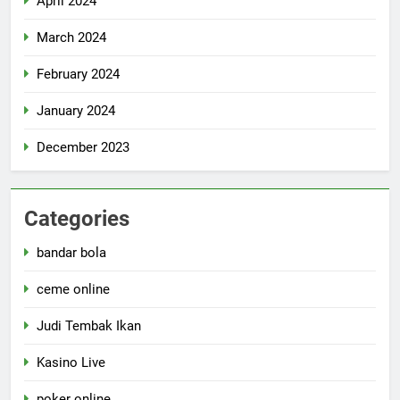
April 2024
March 2024
February 2024
January 2024
December 2023
Categories
bandar bola
ceme online
Judi Tembak Ikan
Kasino Live
poker online