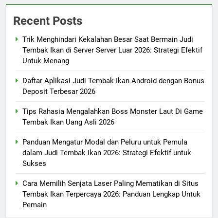
Recent Posts
Trik Menghindari Kekalahan Besar Saat Bermain Judi
Tembak Ikan di Server Server Luar 2026: Strategi Efektif
Untuk Menang
Daftar Aplikasi Judi Tembak Ikan Android dengan Bonus
Deposit Terbesar 2026
Tips Rahasia Mengalahkan Boss Monster Laut Di Game
Tembak Ikan Uang Asli 2026
Panduan Mengatur Modal dan Peluru untuk Pemula
dalam Judi Tembak Ikan 2026: Strategi Efektif untuk
Sukses
Cara Memilih Senjata Laser Paling Mematikan di Situs
Tembak Ikan Terpercaya 2026: Panduan Lengkap Untuk
Pemain