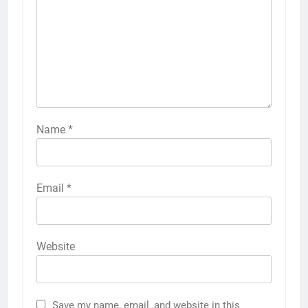
Name
*
Email
*
Website
Save my name, email, and website in this