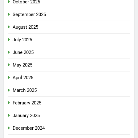
October 2025
September 2025
August 2025
July 2025
June 2025
May 2025
April 2025
March 2025
February 2025
January 2025
December 2024