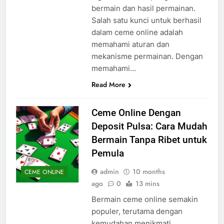
bermain dan hasil permainan.
Salah satu kunci untuk berhasil
dalam ceme online adalah
memahami aturan dan
mekanisme permainan. Dengan
memahami…
Read More
Ceme Online Dengan
Deposit Pulsa: Cara Mudah
Bermain Tanpa Ribet untuk
Pemula
admin
10 months
CEME ONLINE
ago
0
13 mins
Bermain ceme online semakin
populer, terutama dengan
kemudahan menikmati