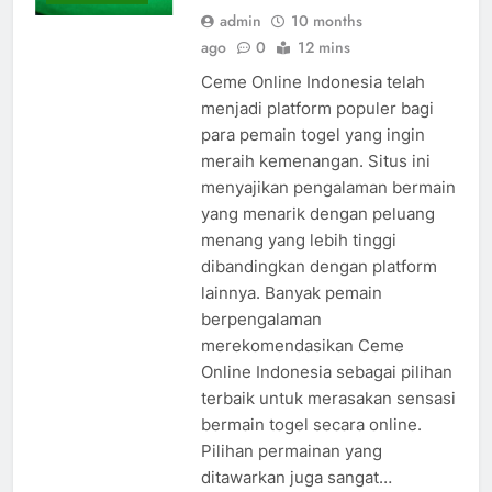
admin
10 months
ago
0
12 mins
Ceme Online Indonesia telah
menjadi platform populer bagi
para pemain togel yang ingin
meraih kemenangan. Situs ini
menyajikan pengalaman bermain
yang menarik dengan peluang
menang yang lebih tinggi
dibandingkan dengan platform
lainnya. Banyak pemain
berpengalaman
merekomendasikan Ceme
Online Indonesia sebagai pilihan
terbaik untuk merasakan sensasi
bermain togel secara online.
Pilihan permainan yang
ditawarkan juga sangat…