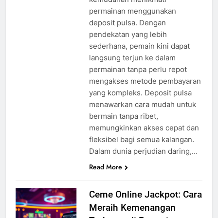
permainan menggunakan
deposit pulsa. Dengan
pendekatan yang lebih
sederhana, pemain kini dapat
langsung terjun ke dalam
permainan tanpa perlu repot
mengakses metode pembayaran
yang kompleks. Deposit pulsa
menawarkan cara mudah untuk
bermain tanpa ribet,
memungkinkan akses cepat dan
fleksibel bagi semua kalangan.
Dalam dunia perjudian daring,…
Read More
Ceme Online Jackpot: Cara
Meraih Kemenangan