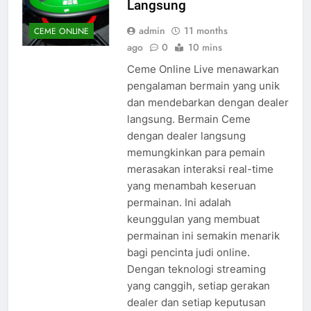
Langsung
admin
11 months
CEME ONLINE
ago
0
10 mins
Ceme Online Live menawarkan
pengalaman bermain yang unik
dan mendebarkan dengan dealer
langsung. Bermain Ceme
dengan dealer langsung
memungkinkan para pemain
merasakan interaksi real-time
yang menambah keseruan
permainan. Ini adalah
keunggulan yang membuat
permainan ini semakin menarik
bagi pencinta judi online.
Dengan teknologi streaming
yang canggih, setiap gerakan
dealer dan setiap keputusan