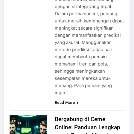
dengan strategi yang tepat.
Dalam permainan ini, peluang
untuk meraih kemenangan dapat
meningkat secara signifikan
dengan memanfaatkan prediksi
yang akurat. Menggunakan
metode prediksi setiap hari
dapat membantu pemain
memahami tren dan pola,
sehingga meningkatkan
kesempatan mereka untuk
menang. Para pemain yang
ingin…
Read More
Bergabung di Ceme
Online: Panduan Lengkap