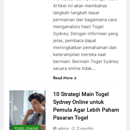
Artikel ini akan membahas
langkah-langkah dasar
permainan dan bagaimana cara
menganalisis hasil Togel
Sydney. Dengan informasi yang
jelas, pembaca dapat
meningkatkan pemahaman dan
keterampilan mereka saat
bermain. Bermain Togel Sydney
secara online tidak…
Read More
10 Strategi Main Togel
Sydney Online untuk
Pemula Agar Lebih Paham
Pasaran Togel
admin
2 months
TOGEL ONLINE