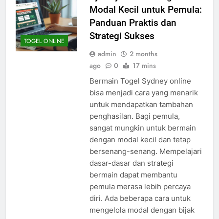
Modal Kecil untuk Pemula:
Panduan Praktis dan
Strategi Sukses
TOGEL ONLINE
admin
2 months
ago
0
17 mins
Bermain Togel Sydney online
bisa menjadi cara yang menarik
untuk mendapatkan tambahan
penghasilan. Bagi pemula,
sangat mungkin untuk bermain
dengan modal kecil dan tetap
bersenang-senang. Mempelajari
dasar-dasar dan strategi
bermain dapat membantu
pemula merasa lebih percaya
diri. Ada beberapa cara untuk
mengelola modal dengan bijak