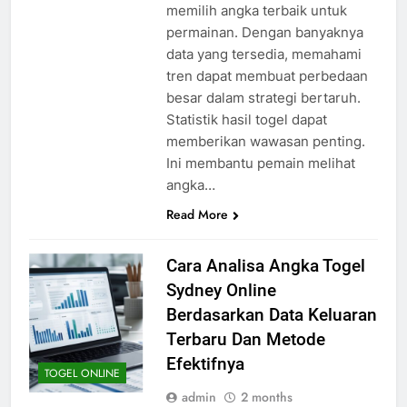
memilih angka terbaik untuk
permainan. Dengan banyaknya
data yang tersedia, memahami
tren dapat membuat perbedaan
besar dalam strategi bertaruh.
Statistik hasil togel dapat
memberikan wawasan penting.
Ini membantu pemain melihat
angka…
Read More
Cara Analisa Angka Togel
Sydney Online
Berdasarkan Data Keluaran
Terbaru Dan Metode
Efektifnya
TOGEL ONLINE
admin
2 months