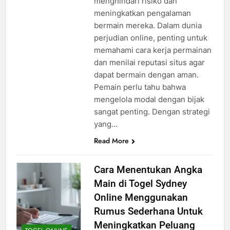
menghindari risiko dan
meningkatkan pengalaman
bermain mereka. Dalam dunia
perjudian online, penting untuk
memahami cara kerja permainan
dan menilai reputasi situs agar
dapat bermain dengan aman.
Pemain perlu tahu bahwa
mengelola modal dengan bijak
sangat penting. Dengan strategi
yang…
Read More
Cara Menentukan Angka
Main di Togel Sydney
Online Menggunakan
Rumus Sederhana Untuk
Meningkatkan Peluang