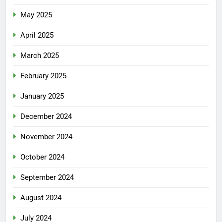
May 2025
April 2025
March 2025
February 2025
January 2025
December 2024
November 2024
October 2024
September 2024
August 2024
July 2024