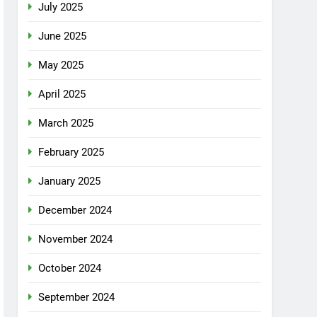
July 2025
June 2025
May 2025
April 2025
March 2025
February 2025
January 2025
December 2024
November 2024
October 2024
September 2024