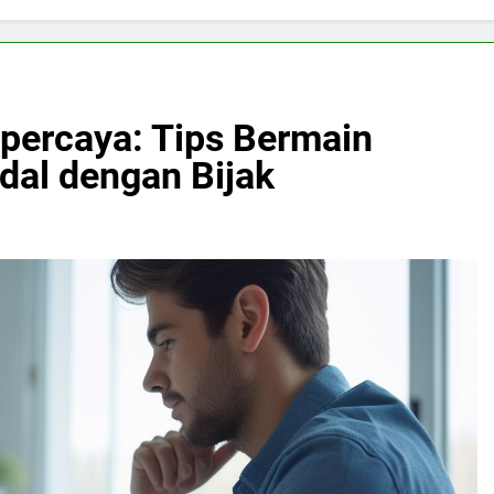
atur Modal dan Peluru untuk Pemula dalam Judi Tembak Ikan 
 Senjata Laser Paling Mematikan di Situs Tembak Ikan Terpe
rpercaya: Tips Bermain
al dengan Bijak
uh Menang Jackpot Naga Emas Game Tembak Ikan Online Terba