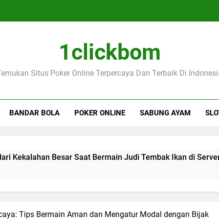
1clickbom
Temukan Situs Poker Online Terpercaya Dan Terbaik Di Indonesi
BANDAR BOLA
POKER ONLINE
SABUNG AYAM
SLO
ari Kekalahan Besar Saat Bermain Judi Tembak Ikan di Server 
asi Judi Tembak Ikan Android dengan Bonus Deposit Terbesar 
 Mengalahkan Boss Monster Laut Di Game Tembak Ikan Uang 
rcaya: Tips Bermain Aman dan Mengatur Modal dengan Bijak