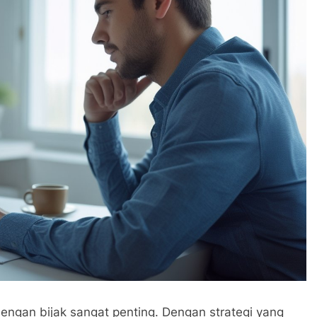
ngan bijak sangat penting. Dengan strategi yang