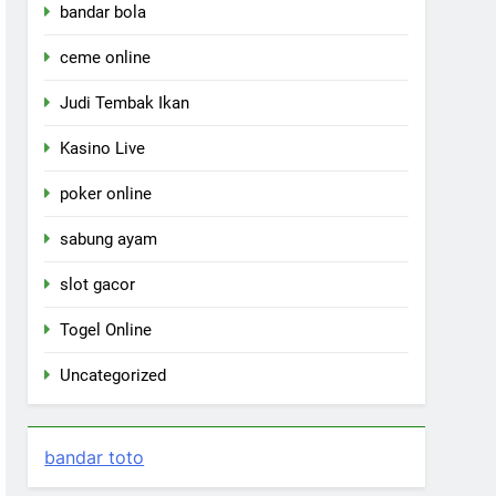
bandar bola
ceme online
Judi Tembak Ikan
Kasino Live
poker online
sabung ayam
slot gacor
Togel Online
Uncategorized
bandar toto