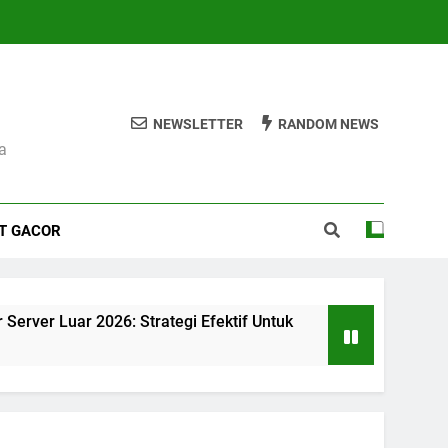
NEWSLETTER
RANDOM NEWS
a
T GACOR
Server Luar 2026: Strategi Efektif Untuk
2026
Asli 2026