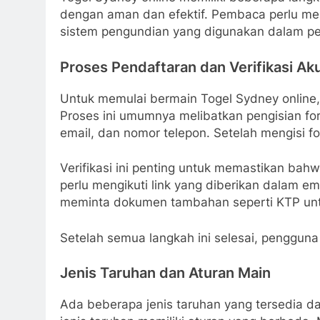
dengan aman dan efektif. Pembaca perlu mem
sistem pengundian yang digunakan dalam per
Proses Pendaftaran dan Verifikasi Ak
Untuk memulai bermain Togel Sydney online,
Proses ini umumnya melibatkan pengisian for
email, dan nomor telepon. Setelah mengisi fo
Verifikasi ini penting untuk memastikan bah
perlu mengikuti link yang diberikan dalam em
meminta dokumen tambahan seperti KTP unt
Setelah semua langkah ini selesai, penggun
Jenis Taruhan dan Aturan Main
Ada beberapa jenis taruhan yang tersedia da