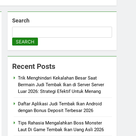
2026: Strategi Efektif untuk Sukses
Search
rcaya 2026: Panduan Lengkap Untuk
SEARCH
ru 2026: Tips dan Trik Terbaik
Recent Posts
Trik Menghindari Kekalahan Besar Saat
Bermain Judi Tembak Ikan di Server Server
Luar 2026: Strategi Efektif Untuk Menang
Daftar Aplikasi Judi Tembak Ikan Android
dengan Bonus Deposit Terbesar 2026
Tips Rahasia Mengalahkan Boss Monster
Laut Di Game Tembak Ikan Uang Asli 2026