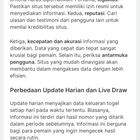
Pastikan situs tersebut memiliki izin resmi untuk
menyediakan informasi. Kedua,
reputasi
. Cari
ulasan dan testimoni dari pengguna lain untuk
menilai kredibilitas situs.
Ketiga,
kecepatan dan akurasi
informasi yang
diberikan. Data yang cepat dan tepat sangat
krusial bagi pemain. Selain itu, periksa
antarmuka
pengguna
. Situs yang mudah dinavigasi akan
membantu dalam mengakses data dengan lebih
efisien.
Perbedaan Update Harian dan Live Draw
Update harian menyajikan data keluaran togel
setiap hari pada waktu tertentu. Biasanya,
informasi ini terdiri dari hasil nomor yang ditarik
dalam periode sebelumnya. Informasi ini berguna
bagi para pemain yang ingin mengecek hasil
secara rutin.