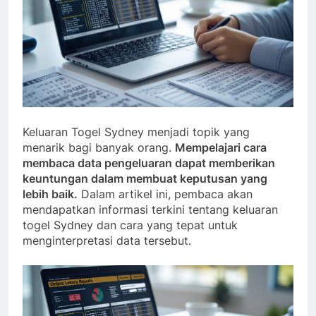
Keluaran Togel Sydney menjadi topik yang
menarik bagi banyak orang.
Mempelajari cara
membaca data pengeluaran dapat memberikan
keuntungan dalam membuat keputusan yang
lebih baik.
Dalam artikel ini, pembaca akan
mendapatkan informasi terkini tentang keluaran
togel Sydney dan cara yang tepat untuk
menginterpretasi data tersebut.