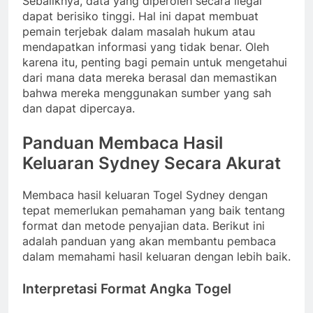
Sebaliknya, data yang diperoleh secara ilegal
dapat berisiko tinggi. Hal ini dapat membuat
pemain terjebak dalam masalah hukum atau
mendapatkan informasi yang tidak benar. Oleh
karena itu, penting bagi pemain untuk mengetahui
dari mana data mereka berasal dan memastikan
bahwa mereka menggunakan sumber yang sah
dan dapat dipercaya.
Panduan Membaca Hasil
Keluaran Sydney Secara Akurat
Membaca hasil keluaran Togel Sydney dengan
tepat memerlukan pemahaman yang baik tentang
format dan metode penyajian data. Berikut ini
adalah panduan yang akan membantu pembaca
dalam memahami hasil keluaran dengan lebih baik.
Interpretasi Format Angka Togel