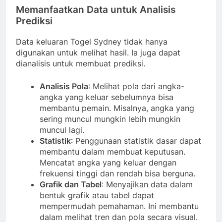
Memanfaatkan Data untuk Analisis
Prediksi
Data keluaran Togel Sydney tidak hanya
digunakan untuk melihat hasil. Ia juga dapat
dianalisis untuk membuat prediksi.
Analisis Pola
: Melihat pola dari angka-
angka yang keluar sebelumnya bisa
membantu pemain. Misalnya, angka yang
sering muncul mungkin lebih mungkin
muncul lagi.
Statistik
: Penggunaan statistik dasar dapat
membantu dalam membuat keputusan.
Mencatat angka yang keluar dengan
frekuensi tinggi dan rendah bisa berguna.
Grafik dan Tabel
: Menyajikan data dalam
bentuk grafik atau tabel dapat
mempermudah pemahaman. Ini membantu
dalam melihat tren dan pola secara visual.