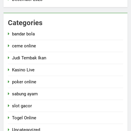
Categories
bandar bola
ceme online
Judi Tembak Ikan
Kasino Live
poker online
sabung ayam
slot gacor
Togel Online
Uncategorized