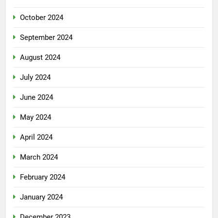
October 2024
September 2024
August 2024
July 2024
June 2024
May 2024
April 2024
March 2024
February 2024
January 2024
December 2023