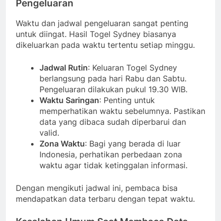
Pengeluaran
Waktu dan jadwal pengeluaran sangat penting
untuk diingat. Hasil Togel Sydney biasanya
dikeluarkan pada waktu tertentu setiap minggu.
Jadwal Rutin
: Keluaran Togel Sydney
berlangsung pada hari Rabu dan Sabtu.
Pengeluaran dilakukan pukul 19.30 WIB.
Waktu Saringan
: Penting untuk
memperhatikan waktu sebelumnya. Pastikan
data yang dibaca sudah diperbarui dan
valid.
Zona Waktu
: Bagi yang berada di luar
Indonesia, perhatikan perbedaan zona
waktu agar tidak ketinggalan informasi.
Dengan mengikuti jadwal ini, pembaca bisa
mendapatkan data terbaru dengan tepat waktu.