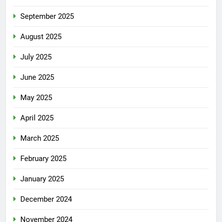
September 2025
August 2025
July 2025
June 2025
May 2025
April 2025
March 2025
February 2025
January 2025
December 2024
November 2024