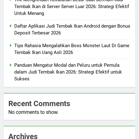
Tembak Ikan di Server Server Luar 2026: Strategi Efektif
Untuk Menang
Daftar Aplikasi Judi Tembak Ikan Android dengan Bonus
Deposit Terbesar 2026
Tips Rahasia Mengalahkan Boss Monster Laut Di Game
Tembak Ikan Uang Asli 2026
Panduan Mengatur Modal dan Peluru untuk Pemula
dalam Judi Tembak Ikan 2026: Strategi Efektif untuk
Sukses
Recent Comments
No comments to show.
Archives