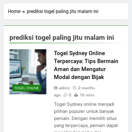
Trik Menghindari
di Tahun 2026
Kekalahan Besar Saat
Home
prediksi togel paling jitu malam ini
Bermain Judi Tembak
3 Days Ago
Ikan di Server Server
Daftar Aplikasi Judi
Luar 2026: Strategi
Tembak Ikan Android
Efektif Untuk Menang
dengan Bonus Deposit
4 Days Ago
prediksi togel paling jitu malam ini
Terbesar 2026
Tips Rahasia
Mengalahkan Boss
Monster Laut Di Game
Togel Sydney Online
5 Days Ago
Tembak Ikan Uang Asli
Panduan Mengatur
Terpercaya: Tips Bermain
2026
Modal dan Peluru untuk
Aman dan Mengatur
Pemula dalam Judi
6 Days Ago
Tembak Ikan 2026:
Modal dengan Bijak
Cara Memilih Senjata
Strategi Efektif untuk
Laser Paling Mematikan
Sukses
admin
2 months
TOGEL ONLINE
di Situs Tembak Ikan
1 Week Ago
ago
0
16 mins
Terpercaya 2026:
Panduan Lengkap Untuk
Togel Sydney online menjadi
Pemain
pilihan populer untuk banyak
pemain. Dengan memilih situs
yang terpercaya, pemain dapat