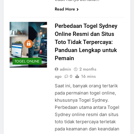
Read More
Perbedaan Togel Sydney
Online Resmi dan Situs
Toto Tidak Terpercaya:
Panduan Lengkap untuk
Pemain
TOGEL ONLINE
admin
2 months
ago
0
16 mins
Saat ini, banyak orang tertarik
pada permainan togel online,
khususnya Togel Sydney.
Perbedaan utama antara Togel
Sydney online resmi dan situs
toto tidak terpercaya terletak
pada keamanan dan keandalan