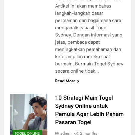
Artikel ini akan membahas
langkah-langkah dasar
permainan dan bagaimana cara
menganalisis hasil Togel
Sydney. Dengan informasi yang
jelas, pembaca dapat
meningkatkan pemahaman dan
keterampilan mereka saat
bermain. Bermain Togel Sydney
secara online tidak…
Read More
10 Strategi Main Togel
Sydney Online untuk
Pemula Agar Lebih Paham
Pasaran Togel
admin
2 months
TOGEL ONLINE