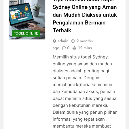
Sydney Online yang Aman
dan Mudah Diakses untuk
Pengalaman Bermain
Terbaik
TOGEL ONLINE
admin
2 months
ago
0
12 mins
Memilih situs togel Sydney
online yang aman dan mudah
diakses adalah penting bagi
setiap pemain. Dengan
memahami kriteria keamanan
dan kemudahan akses, pemain
dapat memilih situs yang sesuai
dengan kebutuhan mereka.
Dalam dunia yang penuh pilihan,
informasi yang tepat akan
membantu mereka membuat