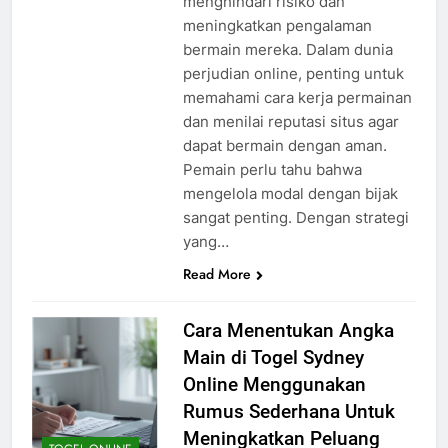
menghindari risiko dan
meningkatkan pengalaman
bermain mereka. Dalam dunia
perjudian online, penting untuk
memahami cara kerja permainan
dan menilai reputasi situs agar
dapat bermain dengan aman.
Pemain perlu tahu bahwa
mengelola modal dengan bijak
sangat penting. Dengan strategi
yang…
Read More
Cara Menentukan Angka
Main di Togel Sydney
Online Menggunakan
Rumus Sederhana Untuk
Meningkatkan Peluang