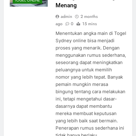
TOGEL ONLINE
Menang
admin
2 months
ago
0
15 mins
Menentukan angka main di Togel
Sydney online bisa menjadi
proses yang menarik. Dengan
menggunakan rumus sederhana,
seseorang dapat meningkatkan
peluangnya untuk memilih
nomor yang lebih tepat. Banyak
pemain mungkin merasa
bingung tentang cara melakukan
ini, tetapi mengetahui dasar-
dasarnya dapat membantu
mereka membuat keputusan
yang lebih baik saat bermain.
Penerapan rumus sederhana ini
tidak hanya berlaku…