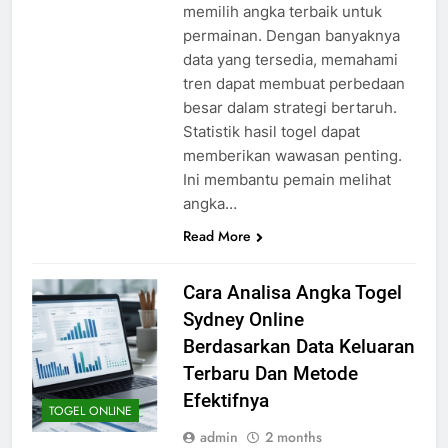
memilih angka terbaik untuk
permainan. Dengan banyaknya
data yang tersedia, memahami
tren dapat membuat perbedaan
besar dalam strategi bertaruh.
Statistik hasil togel dapat
memberikan wawasan penting.
Ini membantu pemain melihat
angka…
Read More
Cara Analisa Angka Togel
Sydney Online
Berdasarkan Data Keluaran
Terbaru Dan Metode
Efektifnya
TOGEL ONLINE
admin
2 months